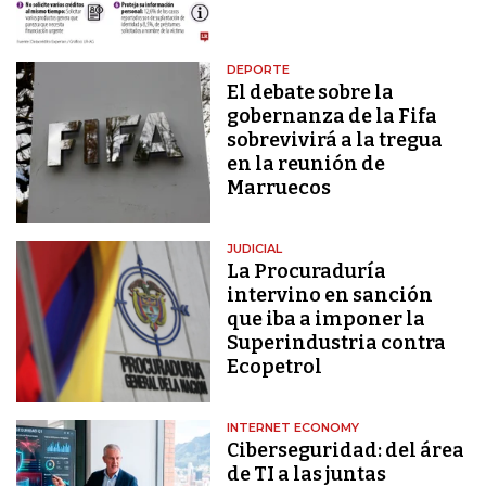
DEPORTE
El debate sobre la
gobernanza de la Fifa
sobrevivirá a la tregua
en la reunión de
Marruecos
JUDICIAL
La Procuraduría
intervino en sanción
que iba a imponer la
Superindustria contra
Ecopetrol
INTERNET ECONOMY
Ciberseguridad: del área
de TI a las juntas