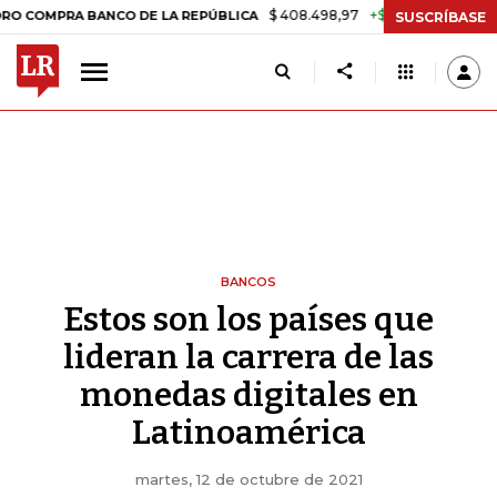
$ 408.498,97
+$ 8.753,81
+2,19%
RA BANCO DE LA REPÚBLICA
TAS
SUSCRÍBASE
BANCOS
Estos son los países que
lideran la carrera de las
monedas digitales en
Latinoamérica
martes, 12 de octubre de 2021