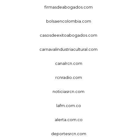
firmasdeabogados.com
bolsaencolombia.com
casosdeexitoabogados.com
carnavalindustriacultural.com
canalrcn.com
rcnradio.com
noticiasrcn.com
lafm.com.co
alerta.com.co
deportesrcn.com