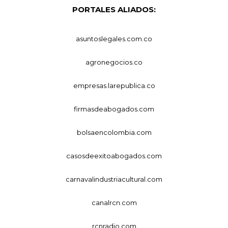
PORTALES ALIADOS:
asuntoslegales.com.co
agronegocios.co
empresas.larepublica.co
firmasdeabogados.com
bolsaencolombia.com
casosdeexitoabogados.com
carnavalindustriacultural.com
canalrcn.com
rcnradio.com