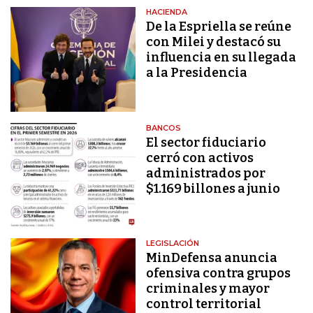
HACIENDA
De la Espriella se reúne
con Milei y destacó su
influencia en su llegada
a la Presidencia
BANCOS
El sector fiduciario
cerró con activos
administrados por
$1.169 billones a junio
LEGISLACIÓN
MinDefensa anuncia
ofensiva contra grupos
criminales y mayor
control territorial