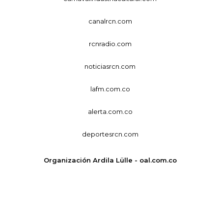
canalrcn.com
rcnradio.com
noticiasrcn.com
lafm.com.co
alerta.com.co
deportesrcn.com
Organización Ardila Lülle - oal.com.co