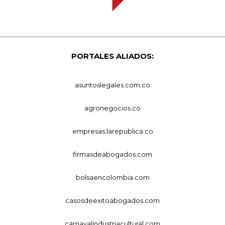
PORTALES ALIADOS:
asuntoslegales.com.co
agronegocios.co
empresas.larepublica.co
firmasdeabogados.com
bolsaencolombia.com
casosdeexitoabogados.com
carnavalindustriacultural.com