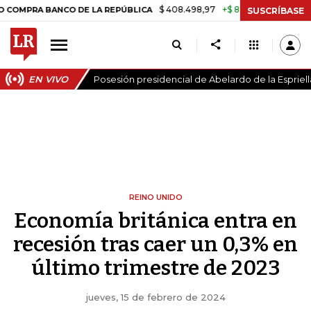
$ 408.498,97
+$ 8.753,81
+2,19%
BANCO DE LA REPÚBLICA
TASA 
SUSCRÍBASE
EN VIVO
Posesión presidencial de Abelardo de la Espriell
REINO UNIDO
Economía británica entra en
recesión tras caer un 0,3% en
último trimestre de 2023
jueves, 15 de febrero de 2024