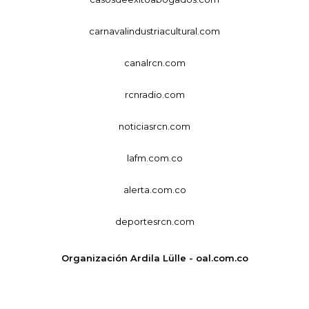
carnavalindustriacultural.com
canalrcn.com
rcnradio.com
noticiasrcn.com
lafm.com.co
alerta.com.co
deportesrcn.com
Organización Ardila Lülle - oal.com.co