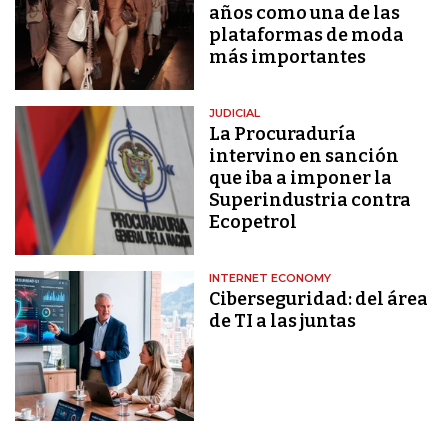
años como una de las
plataformas de moda
más importantes
JUDICIAL
La Procuraduría
intervino en sanción
que iba a imponer la
Superindustria contra
Ecopetrol
INTERNET ECONOMY
Ciberseguridad: del área
de TI a las juntas