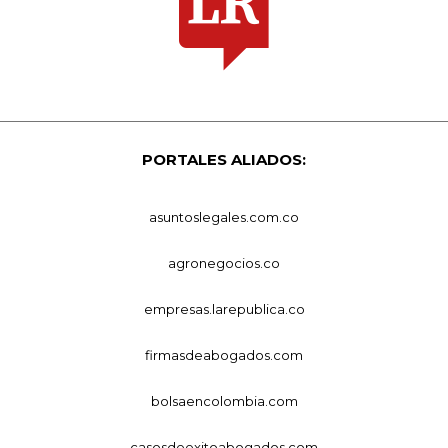
PORTALES ALIADOS:
asuntoslegales.com.co
agronegocios.co
empresas.larepublica.co
firmasdeabogados.com
bolsaencolombia.com
casosdeexitoabogados.com