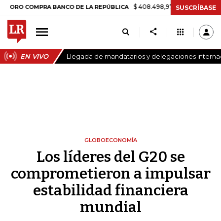
$ 408.498,97
+$ 8.753,81
+2,19%
OMPRA BANCO DE LA REPÚBLICA
SUSCRÍBASE
EN VIVO
Llegada de mandatarios y delegaciones internaci
GLOBOECONOMÍA
Los líderes del G20 se
comprometieron a impulsar
estabilidad financiera
mundial