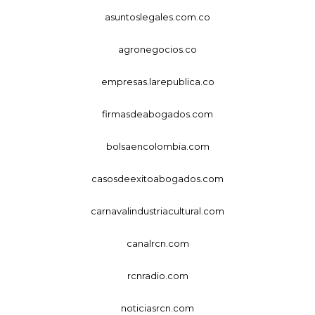
asuntoslegales.com.co
agronegocios.co
empresas.larepublica.co
firmasdeabogados.com
bolsaencolombia.com
casosdeexitoabogados.com
carnavalindustriacultural.com
canalrcn.com
rcnradio.com
noticiasrcn.com