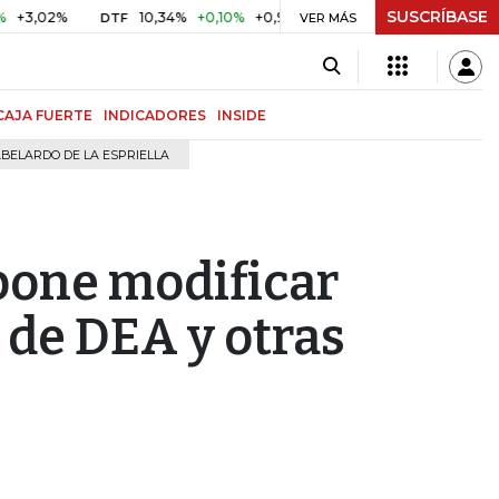
SUSCRÍBASE
2%
10,34%
+0,10%
+0,98%
$ 416,96
+$ 0,05
+0,01%
DTF
UVR
VER MÁS
CAJA FUERTE
INDICADORES
INSIDE
BELARDO DE LA ESPRIELLA
pone modificar
 de DEA y otras