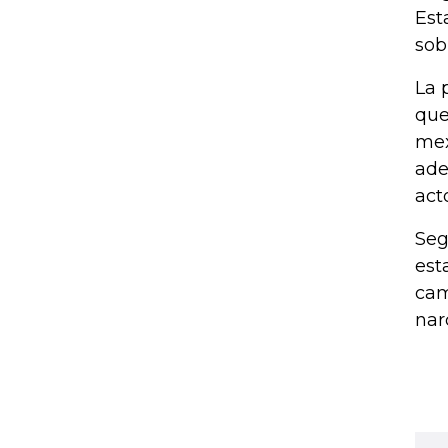
Est
sob
La 
que
mex
ade
acto
Seg
est
cam
nar