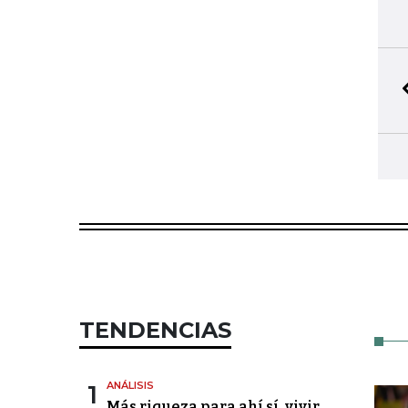
TENDENCIAS
1
ANÁLISIS
Más riqueza para ahí sí, vivir