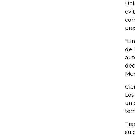
Uni
evi
com
pre
"Li
de 
aut
dec
Mor
Cie
Los
un 
tem
Tra
su 