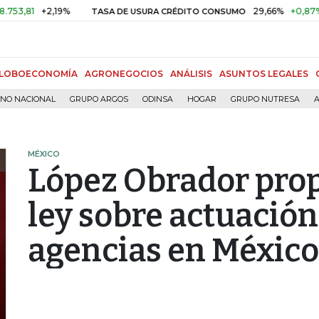
+2,19%
29,66%
+0,87%
+3,0
TASA DE USURA CRÉDITO CONSUMO
LOBOECONOMÍA
AGRONEGOCIOS
ANÁLISIS
ASUNTOS LEGALES
RNO NACIONAL
GRUPO ARGOS
ODINSA
HOGAR
GRUPO NUTRESA
A
MÉXICO
López Obrador pro
ley sobre actuación
agencias en México