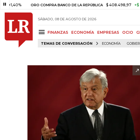
40%
$ 408.498,97
+$ 8.753,81
ORO COMPRA BANCO DE LA REPÚBLICA
SÁBADO, 08 DE AGOSTO DE 2026
FINANZAS
ECONOMÍA
EMPRESAS
OCIO
G
TEMAS DE CONVERSACIÓN
ECONOMÍA
GOBIE