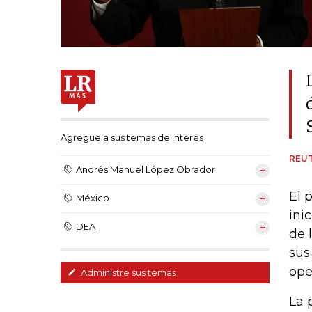
Agregue a sus temas de interés
REU
Andrés Manuel López Obrador
El 
México
ini
DEA
de 
sus
ope
Administre sus temas
La 