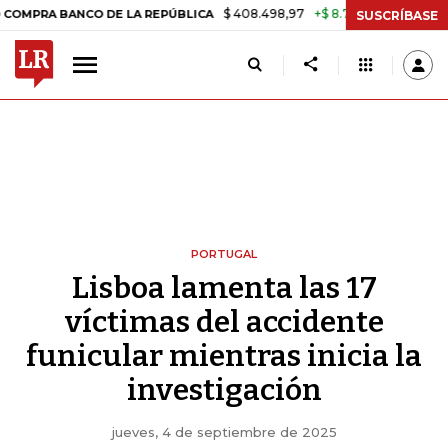
$ 408.498,97
+$ 8.753,81
+2,19%
ANCO DE LA REPÚBLICA
TASA D
SUSCRÍBASE
PORTUGAL
Lisboa lamenta las 17
víctimas del accidente
funicular mientras inicia la
investigación
jueves, 4 de septiembre de 2025