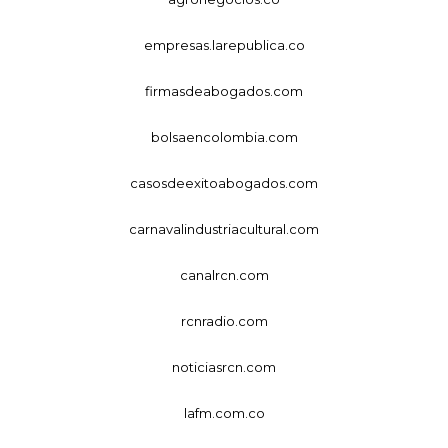
empresas.larepublica.co
firmasdeabogados.com
bolsaencolombia.com
casosdeexitoabogados.com
carnavalindustriacultural.com
canalrcn.com
rcnradio.com
noticiasrcn.com
lafm.com.co