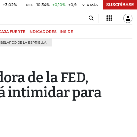
SUSCRÍBASE
%
10,34%
+0,10%
+0,98%
$ 417,01
+$ 0,05
+0,01%
DTF
UVR
VER MÁS
CAJA FUERTE
INDICADORES
INSIDE
BELARDO DE LA ESPRIELLA
ora de la FED,
rá intimidar para