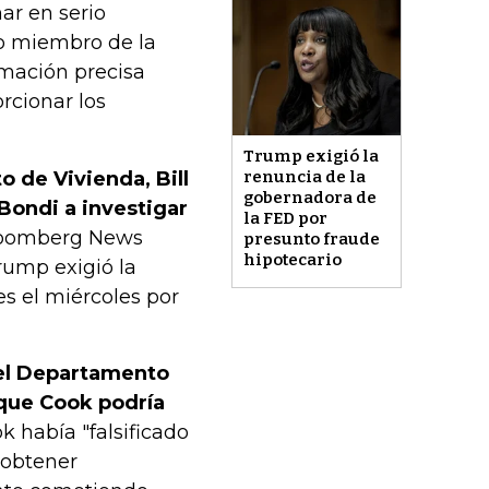
ar en serio
mo miembro de la
rmación precisa
rcionar los
Trump exigió la
o de Vivienda, Bill
renuncia de la
gobernadora de
 Bondi a investigar
la FED por
loomberg News
presunto fraude
hipotecario
rump exigió la
s el miércoles por
 del Departamento
o que Cook podría
 había "falsificado
 obtener