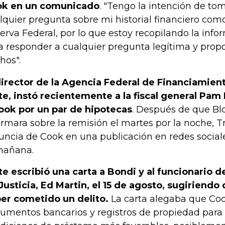
k en un comunicado
. "Tengo la intención de tom
lquier pregunta sobre mi historial financiero co
erva Federal, por lo que estoy recopilando la info
a responder a cualquier pregunta legítima y propo
hos".
director de la Agencia Federal de Financiamient
te, instó recientemente a la fiscal general Pam
ook por un par de hipotecas
. Después de que B
ormara sobre la remisión el martes por la noche, T
uncia de Cook en una publicación en redes sociale
mañana.
te escribió una carta a Bondi y al funcionario
Justicia, Ed Martin, el 15 de agosto, sugiriend
er cometido un delito.
La carta alegaba que Cook
umentos bancarios y registros de propiedad para