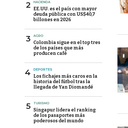
2
HACIENDA
EE.UU. es el país con mayor
deuda pública con US$40,7
billones en 2026
3
AGRO
Colombia sigue en el top tres
de los países que más
producen café
4
DEPORTES
Los fichajes más caros en la
historia del fútbol tras la
llegada de Yan Diomandé
5
TURISMO
Singapur lidera el ranking
de los pasaportes más
poderosos del mundo