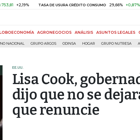
+2,19%
29,66%
+0,87%
+3,02
TASA DE USURA CRÉDITO CONSUMO
LOBOECONOMÍA
AGRONEGOCIOS
ANÁLISIS
ASUNTOS LEGALES
RNO NACIONAL
GRUPO ARGOS
ODINSA
HOGAR
GRUPO NUTRESA
A
EE.UU.
Lisa Cook, gobernad
dijo que no se deja
que renuncie