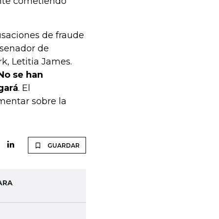
nte cometiendo
saciones de fraude
l senador de
k, Letitia James.
No se han
gará
. El
mentar sobre la
GUARDAR
ARA