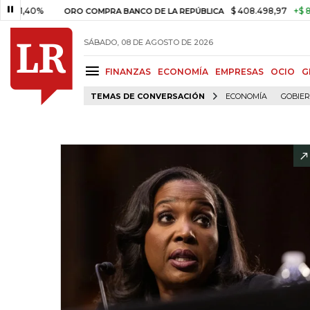
0%
$ 408.498,97
+$ 8.753,81
ORO COMPRA BANCO DE LA REPÚBLICA
SÁBADO, 08 DE AGOSTO DE 2026
FINANZAS
ECONOMÍA
EMPRESAS
OCIO
G
TEMAS DE CONVERSACIÓN
ECONOMÍA
GOBIE