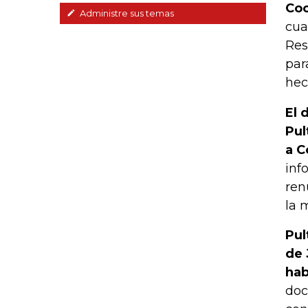
Coo
Administre sus temas
cua
Res
par
hec
El 
Pul
a C
inf
ren
la 
Pul
de 
hab
doc