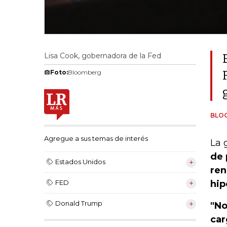
Lisa Cook, gobernadora de la Fed
Foto:
Bloomberg
BLO
Agregue a sus temas de interés
La 
de 
Estados Unidos
ren
hip
FED
Donald Trump
"No
car