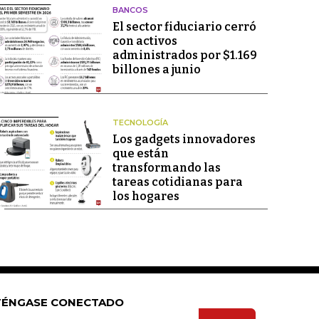
BANCOS
El sector fiduciario cerró
con activos
administrados por $1.169
billones a junio
TECNOLOGÍA
Los gadgets innovadores
que están
transformando las
tareas cotidianas para
los hogares
ÉNGASE CONECTADO