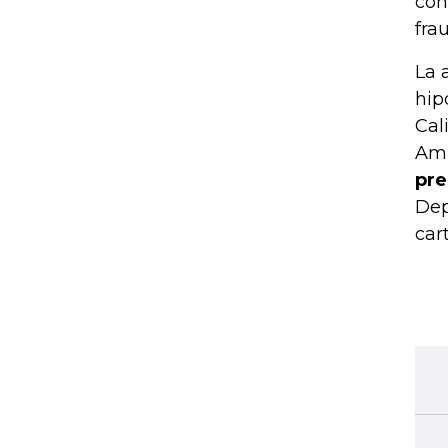
con
fra
La 
hip
Cal
Amb
pre
Dep
car