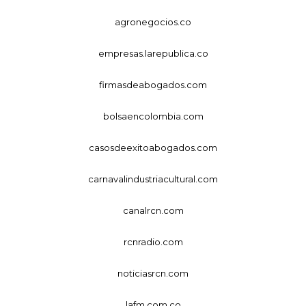
agronegocios.co
empresas.larepublica.co
firmasdeabogados.com
bolsaencolombia.com
casosdeexitoabogados.com
carnavalindustriacultural.com
canalrcn.com
rcnradio.com
noticiasrcn.com
lafm.com.co