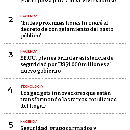
Más riqueza para ahí sí, vivir sabroso
HACIENDA
2
"En las próximas horas firmaré el
decreto de congelamiento del gasto
público"
HACIENDA
3
EE.UU. planea brindar asistencia de
seguridad por US$1.000 millones al
nuevo gobierno
TECNOLOGÍA
4
Los gadgets innovadores que están
transformando las tareas cotidianas
del hogar
HACIENDA
5
Seguridad, grupos armados y