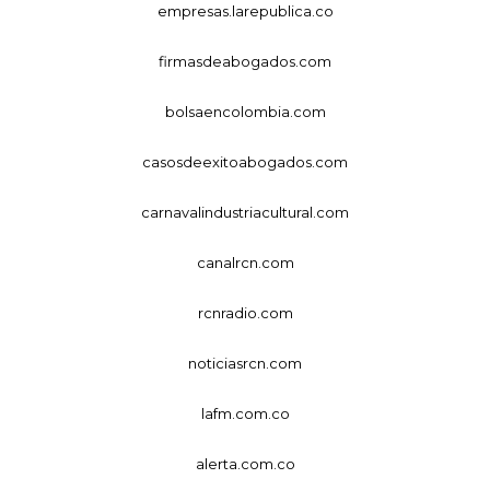
empresas.larepublica.co
firmasdeabogados.com
bolsaencolombia.com
casosdeexitoabogados.com
carnavalindustriacultural.com
canalrcn.com
rcnradio.com
noticiasrcn.com
lafm.com.co
alerta.com.co