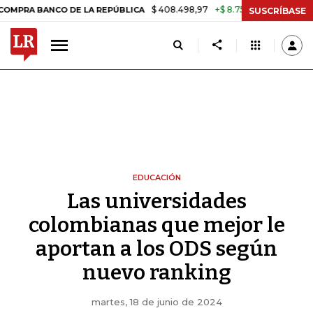
$ 408.498,97
+$ 8.753,81
+2,19%
O DE LA REPÚBLICA
TASA DE U
SUSCRÍBASE
EDUCACIÓN
Las universidades
colombianas que mejor le
aportan a los ODS según
nuevo ranking
martes, 18 de junio de 2024