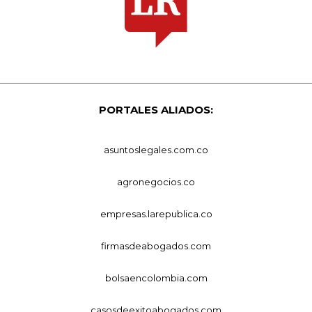
PORTALES ALIADOS:
asuntoslegales.com.co
agronegocios.co
empresas.larepublica.co
firmasdeabogados.com
bolsaencolombia.com
casosdeexitoabogados.com