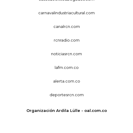
carnavalindustriacultural.com
canalrcn.com
rcnradio.com
noticiasrcn.com
lafm.com.co
alerta.com.co
deportesrcn.com
Organización Ardila Lülle - oal.com.co