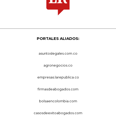
PORTALES ALIADOS:
asuntoslegales.com.co
agronegocios.co
empresas.larepublica.co
firmasdeabogados.com
bolsaencolombia.com
casosdeexitoabogados.com