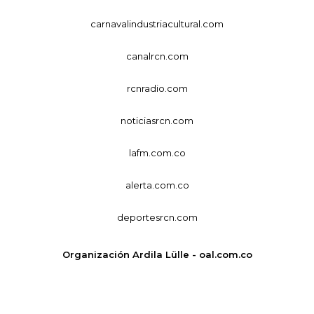
carnavalindustriacultural.com
canalrcn.com
rcnradio.com
noticiasrcn.com
lafm.com.co
alerta.com.co
deportesrcn.com
Organización Ardila Lülle - oal.com.co