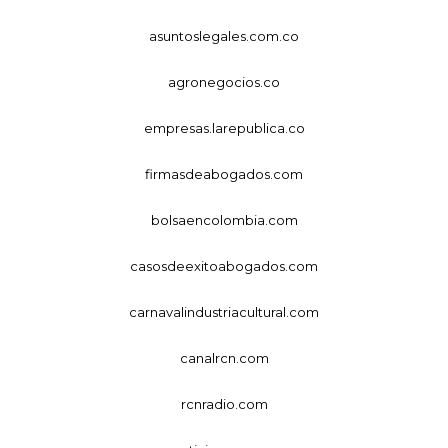
asuntoslegales.com.co
agronegocios.co
empresas.larepublica.co
firmasdeabogados.com
bolsaencolombia.com
casosdeexitoabogados.com
carnavalindustriacultural.com
canalrcn.com
rcnradio.com