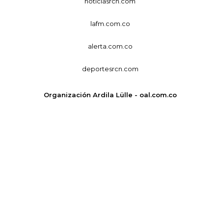
noticiasrcn.com
lafm.com.co
alerta.com.co
deportesrcn.com
Organización Ardila Lülle - oal.com.co