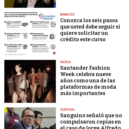
BANCOS
Conozca los seis pasos
que usted debe seguir si
quiere solicitar un
crédito este curso
MODA
Santander Fashion
Week celebra nueve
años como una de las
plataformas de moda
más importantes
JUDICIAL
Sanguino señaló que no
compulsaron copias en
el caso de Jorge Alfredo