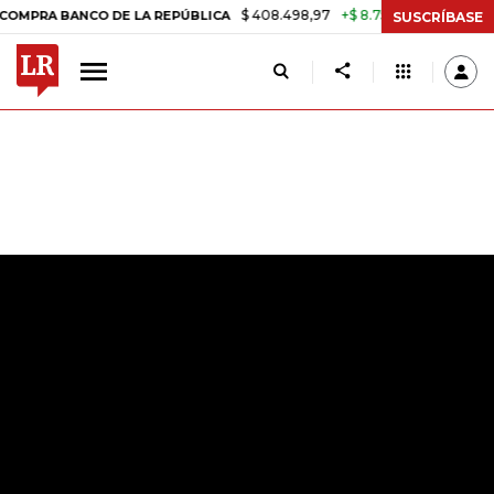
$ 408.498,97
+$ 8.753,81
+2,19%
ANCO DE LA REPÚBLICA
TASA DE
SUSCRÍBASE