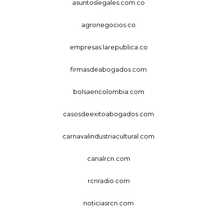
asuntoslegales.com.co
agronegocios.co
empresas.larepublica.co
firmasdeabogados.com
bolsaencolombia.com
casosdeexitoabogados.com
carnavalindustriacultural.com
canalrcn.com
rcnradio.com
noticiasrcn.com