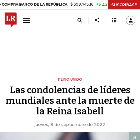
$ 399.745,16
+$ 2.295,71
+0,58%
 BANCO DE LA REPÚBLICA
TASA 
SUSCRÍBASE
REINO UNIDO
Las condolencias de líderes
mundiales ante la muerte de
la Reina Isabell
jueves, 8 de septiembre de 2022