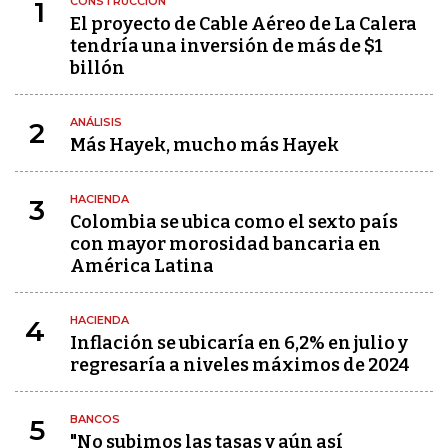
CONSTRUCCIÓN
1
El proyecto de Cable Aéreo de La Calera
tendría una inversión de más de $1
billón
ANÁLISIS
2
Más Hayek, mucho más Hayek
HACIENDA
3
Colombia se ubica como el sexto país
con mayor morosidad bancaria en
América Latina
HACIENDA
4
Inflación se ubicaría en 6,2% en julio y
regresaría a niveles máximos de 2024
BANCOS
5
"No subimos las tasas y aún así