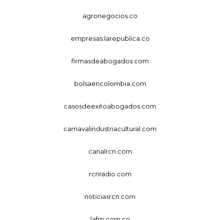
agronegocios.co
empresas.larepublica.co
firmasdeabogados.com
bolsaencolombia.com
casosdeexitoabogados.com
carnavalindustriacultural.com
canalrcn.com
rcnradio.com
noticiasrcn.com
lafm.com.co