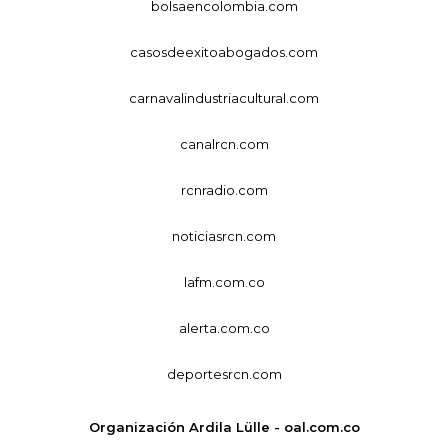
bolsaencolombia.com
casosdeexitoabogados.com
carnavalindustriacultural.com
canalrcn.com
rcnradio.com
noticiasrcn.com
lafm.com.co
alerta.com.co
deportesrcn.com
Organización Ardila Lülle - oal.com.co