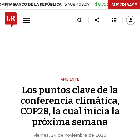
$ 408.498,97
+$ 8.753,81
+2,19%
O DE LA REPÚBLICA
TASA DE U
SUSCRÍBASE
AMBIENTE
Los puntos clave de la
conferencia climática,
COP28, la cual inicia la
próxima semana
viernes, 24 de noviembre de 2023