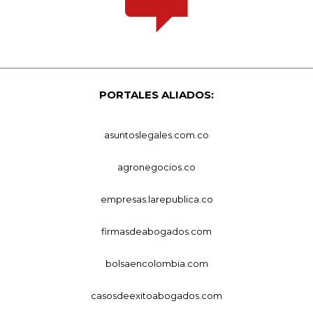
PORTALES ALIADOS:
asuntoslegales.com.co
agronegocios.co
empresas.larepublica.co
firmasdeabogados.com
bolsaencolombia.com
casosdeexitoabogados.com