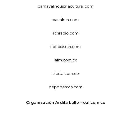
carnavalindustriacultural.com
canalrcn.com
rcnradio.com
noticiasrcn.com
lafm.com.co
alerta.com.co
deportesrcn.com
Organización Ardila Lülle - oal.com.co