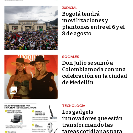
JUDICIAL
Bogotá tendrá
movilizaciones y
plantones entre el 6 y el
8 de agosto
SOCIALES
Don Julio se sumó a
Colombiamoda con una
celebración en la ciudad
de Medellín
TECNOLOGÍA
Los gadgets
innovadores que están
transformando las
tareas cotidianas para