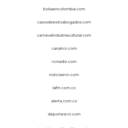
bolsaencolombia.com
casosdeexitoabogados.com
carnavalindustriacultural.com
canalrcn.com
rcnradio.com
noticiasrcn.com
lafm.com.co
alerta.com.co
deportesrcn.com