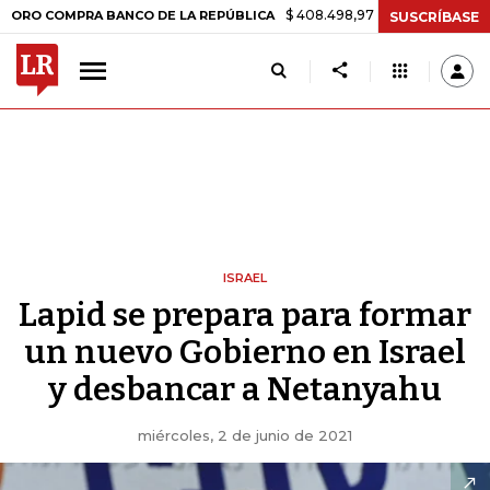
$ 408.498,97
+$ 8.753,81
+2,19%
MPRA BANCO DE LA REPÚBLICA
T
SUSCRÍBASE
ISRAEL
Lapid se prepara para formar
un nuevo Gobierno en Israel
y desbancar a Netanyahu
miércoles, 2 de junio de 2021