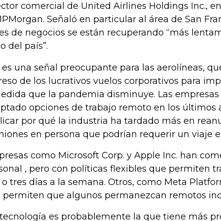
ector comercial de United Airlines Holdings Inc., 
JPMorgan. Señaló en particular al área de San Fra
jes de negocios se están recuperando “más lenta
o del país”.
 es una señal preocupante para las aerolíneas, qu
reso de los lucrativos vuelos corporativos para im
edida que la pandemia disminuye. Las empresas 
ptado opciones de trabajo remoto en los últimos a
licar por qué la industria ha tardado más en reanu
niones en persona que podrían requerir un viaje e
resas como Microsoft Corp. y Apple Inc. han com
sonal , pero con políticas flexibles que permiten t
 o tres días a la semana. Otros, como Meta Platfor
., permiten que algunos permanezcan remotos in
 tecnología es probablemente la que tiene más pr