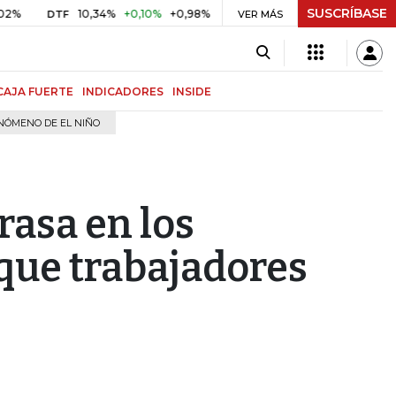
SUSCRÍBASE
10,34%
+0,10%
+0,98%
$ 416,86
+$ 0,05
+0,01%
DTF
UVR
VER MÁS
B
CAJA FUERTE
INDICADORES
INSIDE
NÓMENO DE EL NIÑO
rasa en los
que trabajadores