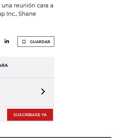
n una reunión cara a
up Inc., Shane
GUARDAR
ARA
Next slide
SUSCRÍBASE YA