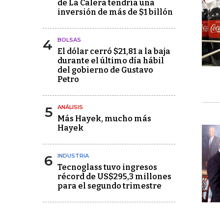
de La Calera tendría una
inversión de más de $1 billón
4
BOLSAS
El dólar cerró $21,81 a la baja
durante el último día hábil
del gobierno de Gustavo
Petro
5
ANÁLISIS
Más Hayek, mucho más
Hayek
6
INDUSTRIA
Tecnoglass tuvo ingresos
récord de US$295,3 millones
para el segundo trimestre