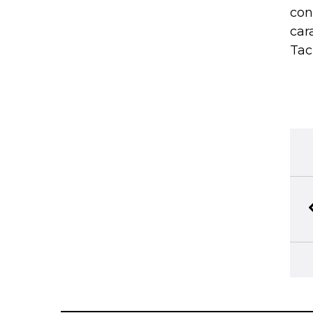
con
car
Tac