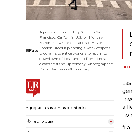
A pedestrian on Battery Street in San
Francisco, California, U.S., on Monday,
March 14, 2022. San Francisco Mayor
London Breed is planning a week of special
Foto:
programs to entice workers to return to
downtown offices, ranging from fitness
classes to stand-up comedy. Photographer:
BLO
David Paul Morris/Bloomberg
Las
gen
med
a l
Agregue a sus temas de interés
no 
Tecnología
“La