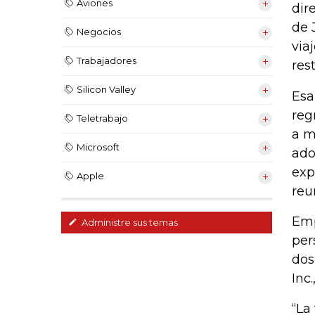
Aviones
dir
de 
Negocios
via
Trabajadores
rest
Silicon Valley
Esa
reg
Teletrabajo
a m
Microsoft
ado
exp
Apple
reu
Emp
Administre sus temas
per
dos
Inc
“La