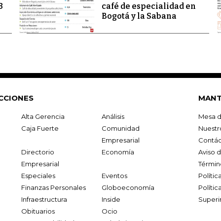
3
café de especialidad en
Bogotá y la Sabana
CCIONES
MANT
Alta Gerencia
Análisis
Mesa d
Caja Fuerte
Comunidad
Nuestr
Empresarial
Contác
Directorio
Economía
Aviso 
Empresarial
Términ
Especiales
Eventos
Políti
Finanzas Personales
Globoeconomía
Polític
Infraestructura
Inside
Superi
Obituarios
Ocio