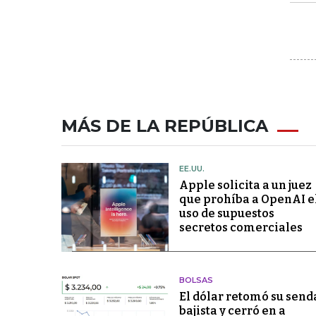
MÁS DE LA REPÚBLICA
EE.UU.
Apple solicita a un juez
que prohíba a OpenAI e
uso de supuestos
secretos comerciales
BOLSAS
El dólar retomó su send
bajista y cerró en a