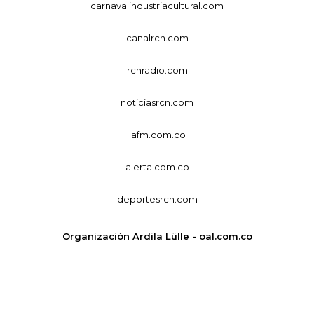
carnavalindustriacultural.com
canalrcn.com
rcnradio.com
noticiasrcn.com
lafm.com.co
alerta.com.co
deportesrcn.com
Organización Ardila Lülle - oal.com.co