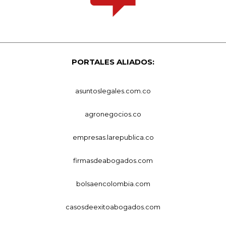
PORTALES ALIADOS:
asuntoslegales.com.co
agronegocios.co
empresas.larepublica.co
firmasdeabogados.com
bolsaencolombia.com
casosdeexitoabogados.com