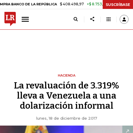
$ 408.498,97
+$ 8.753,81
+2,19%
O DE LA REPÚBLICA
TASA DE US
SUSCRÍBASE
HACIENDA
La revaluación de 3.319%
lleva a Venezuela a una
dolarización informal
lunes, 18 de diciembre de 2017