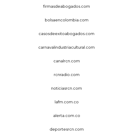
firmasdeabogados.com
bolsaencolombia.com
casosdeexitoabogados.com
carnavalindustriacultural.com
canalrcn.com
rcnradio.com
noticiasrcn.com
lafm.com.co
alerta.com.co
deportesrcn.com