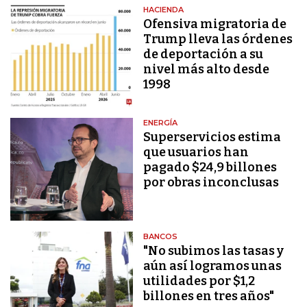
HACIENDA
Ofensiva migratoria de
Trump lleva las órdenes
de deportación a su
nivel más alto desde
1998
ENERGÍA
Superservicios estima
que usuarios han
pagado $24,9 billones
por obras inconclusas
BANCOS
"No subimos las tasas y
aún así logramos unas
utilidades por $1,2
billones en tres años"