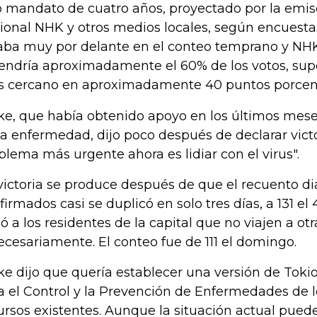
o mandato de cuatro años, proyectado por la emisor
ional NHK y otros medios locales, según encuestas
aba muy por delante en el conteo temprano y NH
endría aproximadamente el 60% de los votos, supe
 cercano en aproximadamente 40 puntos porcent
ke, que había obtenido apoyo en los últimos mes
la enfermedad, dijo poco después de declarar victo
blema más urgente ahora es lidiar con el virus".
victoria se produce después de que el recuento di
firmados casi se duplicó en solo tres días, a 131 el 4
ió a los residentes de la capital que no viajen a otr
ecesariamente. El conteo fue de 111 el domingo.
ke dijo que quería establecer una versión de Tokio
a el Control y la Prevención de Enfermedades de l
ursos existentes. Aunque la situación actual puede