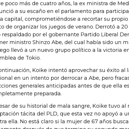
e poco más de cuatro años, la ex ministra de Med
unció a su escaño en el parlamento para participa
la capital, comprometiéndose a recortar su propio s
to de organizar los juegos de verano. Derrotó a 20 
 respaldado por el gobernante Partido Liberal De
mer ministro Shinzo Abe, del cual había sido un 
uego llevó a un nuevo grupo político a la victoria en
mblea de Tokio.
ontinuación, Koike intentó aprovechar su éxito al 
ional en un intento por derrocar a Abe, pero fra
cciones generales anticipadas antes de que ella e
pletamente preparada.
esar de su historial de mala sangre, Koike tuvo al
ptación tácita del PLD, que esta vez no apoyó a 
tra ella. No está claro si la mujer de 67 años busca