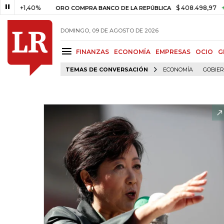
1,40%
$ 408.498,97
+$ 8.753,
ORO COMPRA BANCO DE LA REPÚBLICA
DOMINGO, 09 DE AGOSTO DE 2026
FINANZAS
ECONOMÍA
EMPRESAS
OCIO
G
TEMAS DE CONVERSACIÓN
ECONOMÍA
GOBIE