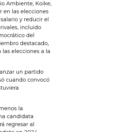
io Ambiente, Koike,
r en las elecciones
alario y reducir el
rivales, incluido
mocrático del
miembro destacado,
 las elecciones a la
lanzar un partido
casó cuando convocó
stuviera
 menos la
una candidata
rá regresar al