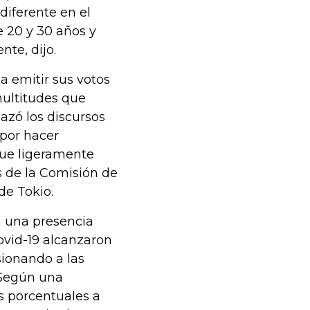
diferente en el
e 20 y 30 años y
te, dijo.
a emitir sus votos
multitudes que
azó los discursos
 por hacer
fue ligeramente
es de la Comisión de
de Tokio.
n una presencia
ovid-19 alcanzaron
sionando a las
 Según una
s porcentuales a