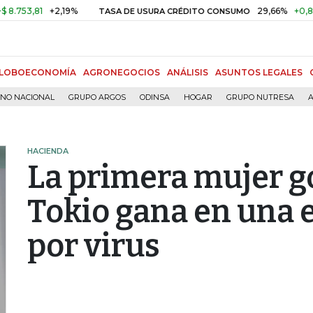
81
+2,19%
29,66%
+0,87%
+3,
TASA DE USURA CRÉDITO CONSUMO
LOBOECONOMÍA
AGRONEGOCIOS
ANÁLISIS
ASUNTOS LEGALES
RNO NACIONAL
GRUPO ARGOS
ODINSA
HOGAR
GRUPO NUTRESA
A
HACIENDA
La primera mujer 
Tokio gana en una 
por virus