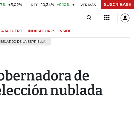
SUSCRÍBASE
02%
10,34%
+0,10%
+0,98%
$ 417,01
+$ 0,05
+0,01
DTF
UVR
VER MÁS
CAJA FUERTE
INDICADORES
INSIDE
BELARDO DE LA ESPRIELLA
gobernadora de
elección nublada