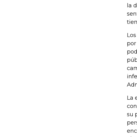
la 
sen
tie
Los
por
pod
púb
cam
inf
Adm
La 
con
su 
per
enc