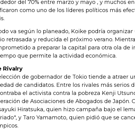
ededor del 70% entre marzo y mayo , y muchos en
ificaron como uno de los líderes políticos más efec
is.
todo va según lo planeado, Koike podría organiza
io retrasada y reducida el próximo verano. Mientra
prometido a preparar la capital para otra ola de in
tiempo que permite la actividad económica.
 Rivalry
elección de gobernador de Tokio tiende a atraer u
iedad de candidatos. Entre los rivales más serios 
ontraba el activista contra la pobreza Kenji Utsuno
eración de Asociaciones de Abogados de Japón. O
ayuki Hiratsuka, quien hizo campaña bajo el lema
friado", y Taro Yamamoto, quien pidió que se canc
mpicos.