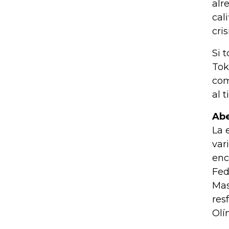
alr
cal
cris
Si 
Tok
com
al 
Abe
La 
var
enc
Fed
Mas
res
Olí