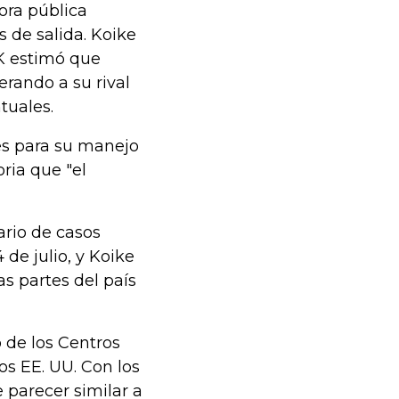
a ​​pública
 de salida. Koike
K estimó que
rando a su rival
uales.
es para su manejo
ria que "el
ario de casos
 de julio, y Koike
as partes del país
 de los Centros
os EE. UU. Con los
 parecer similar a