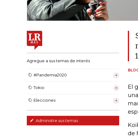
Agregue a sus temas de interés
BLO
#Pandemia2020
El 
Tokio
una
Elecciones
man
esp
Administre sus temas
Koi
de 