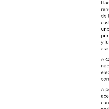
Hac
ren
de 
cos
uno
pri
y l
asa
A c
nac
ele
com
A p
ace
con