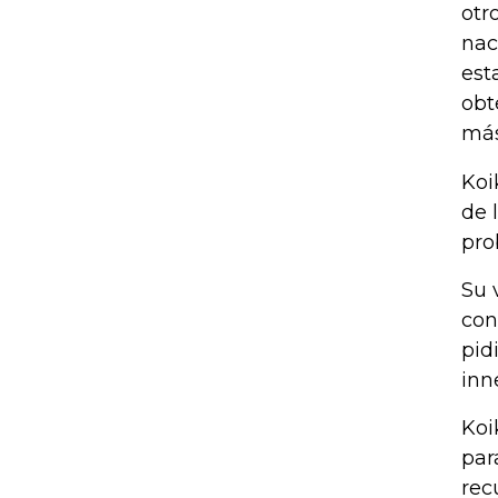
otr
nac
est
obt
más
Koi
de 
pro
Su 
con
pid
inn
Koi
par
rec