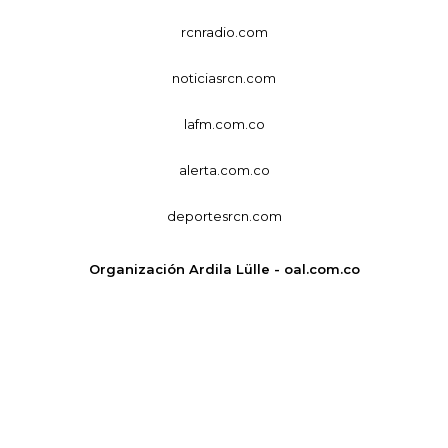
rcnradio.com
noticiasrcn.com
lafm.com.co
alerta.com.co
deportesrcn.com
Organización Ardila Lülle - oal.com.co