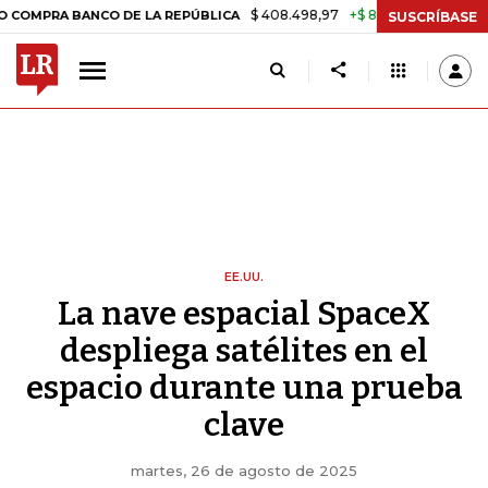
$ 408.498,97
+$ 8.753,81
+2,19%
BANCO DE LA REPÚBLICA
TASA 
SUSCRÍBASE
EE.UU.
La nave espacial SpaceX
despliega satélites en el
espacio durante una prueba
clave
martes, 26 de agosto de 2025