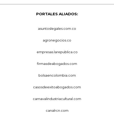
PORTALES ALIADOS:
asuntoslegales.com.co
agronegocios.co
empresas.larepublica.co
firmasdeabogados.com
bolsaencolombia.com
casosdeexitoabogados.com
carnavalindustriacultural.com
canalrcn.com