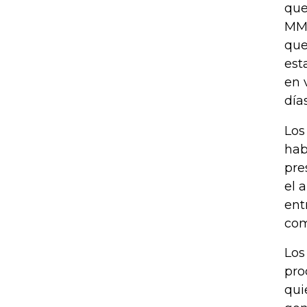
que
MMG
que
est
en 
día
Los
hab
pre
el 
ent
com
Los
pro
qui