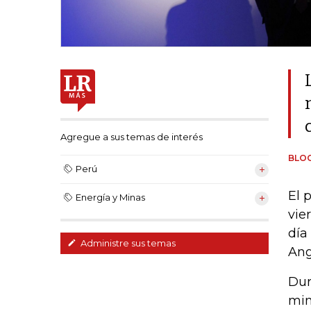
Agregue a sus temas de interés
BLO
Perú
El 
Energía y Minas
vie
día
Administre sus temas
Ang
Dur
min