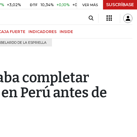
SUSCRÍBASE
02%
10,34%
+0,10%
+0,98%
$ 416,91
+$ 0,05
+0,01
DTF
UVR
VER MÁS
CAJA FUERTE
INDICADORES
INSIDE
BELARDO DE LA ESPRIELLA
aba completar
 en Perú antes de