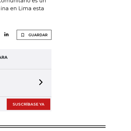
o comunitario es un
mina en Lima esta
GUARDAR
ARA
Next slide
SUSCRÍBASE YA