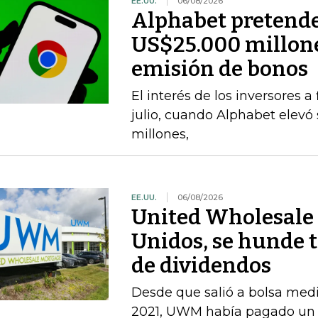
EE.UU.
06/08/2026
Alphabet pretende
US$25.000 millone
emisión de bonos
El interés de los inversores 
julio, cuando Alphabet elevó
millones,
EE.UU.
06/08/2026
United Wholesale 
Unidos, se hunde t
de dividendos
Desde que salió a bolsa med
2021, UWM había pagado un d