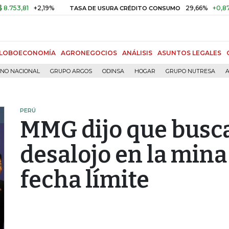
81
+2,19%
29,66%
+0,87%
+3,
TASA DE USURA CRÉDITO CONSUMO
LOBOECONOMÍA
AGRONEGOCIOS
ANÁLISIS
ASUNTOS LEGALES
RNO NACIONAL
GRUPO ARGOS
ODINSA
HOGAR
GRUPO NUTRESA
A
PERÚ
MMG dijo que busc
desalojo en la mina
fecha límite