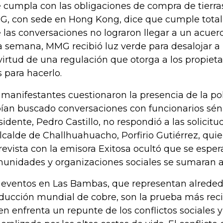
 cumpla con las obligaciones de compra de tierras
, con sede en Hong Kong, dice que cumple tota
 las conversaciones no lograron llegar a un acuerd
a semana, MMG recibió luz verde para desalojar a
virtud de una regulación que otorga a los propietar
s para hacerlo.
 manifestantes cuestionaron la presencia de la po
ían buscado conversaciones con funcionarios séni
sidente, Pedro Castillo, no respondió a las solicitu
alcalde de Challhuahuacho, Porfirio Gutiérrez, qu
revista con la emisora ​​Exitosa ocultó que se esp
unidades y organizaciones sociales se sumaran a 
 eventos en Las Bambas, que representan alrededo
ducción mundial de cobre, son la prueba más recie
en enfrenta un repunte de los conflictos sociales 