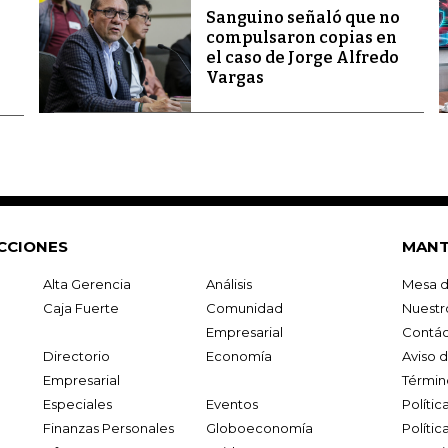
Sanguino señaló que no
compulsaron copias en
el caso de Jorge Alfredo
Vargas
CCIONES
MANT
Alta Gerencia
Análisis
Mesa d
Caja Fuerte
Comunidad
Nuestr
Empresarial
Contác
Directorio
Economía
Aviso 
Empresarial
Términ
Especiales
Eventos
Políti
Finanzas Personales
Globoeconomía
Polític