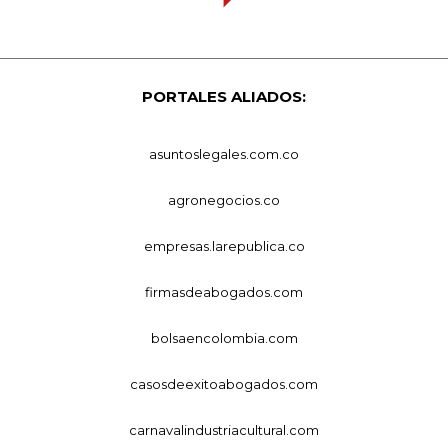
PORTALES ALIADOS:
asuntoslegales.com.co
agronegocios.co
empresas.larepublica.co
firmasdeabogados.com
bolsaencolombia.com
casosdeexitoabogados.com
carnavalindustriacultural.com