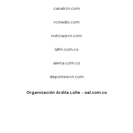
canalrcn.com
rcnradio.com
noticiasrcn.com
lafm.com.co
alerta.com.co
deportesrcn.com
Organización Ardila Lülle - oal.com.co