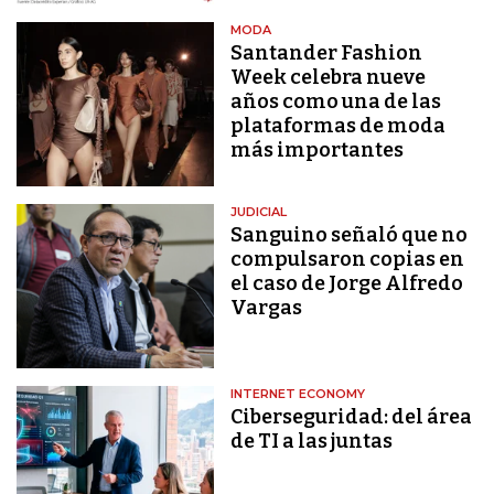
MODA
Santander Fashion
Week celebra nueve
años como una de las
plataformas de moda
más importantes
JUDICIAL
Sanguino señaló que no
compulsaron copias en
el caso de Jorge Alfredo
Vargas
INTERNET ECONOMY
Ciberseguridad: del área
de TI a las juntas