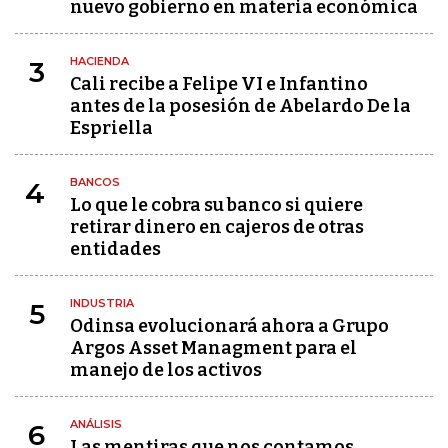
nuevo gobierno en materia económica
HACIENDA
3
Cali recibe a Felipe VI e Infantino
antes de la posesión de Abelardo De la
Espriella
BANCOS
4
Lo que le cobra su banco si quiere
retirar dinero en cajeros de otras
entidades
INDUSTRIA
5
Odinsa evolucionará ahora a Grupo
Argos Asset Managment para el
manejo de los activos
ANÁLISIS
6
Las mentiras que nos contamos