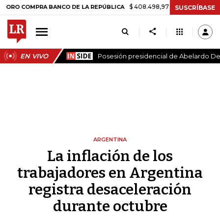
$ 408.498,97
+$ 8.753,81
+2,19%
MPRA BANCO DE LA REPÚBLICA
SUSCRÍBASE
EN VIVO
Posesión presidencial de Abelardo De 
ARGENTINA
La inflación de los
trabajadores en Argentina
registra desaceleración
durante octubre