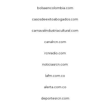
bolsaencolombia.com
casosdeexitoabogados.com
carnavalindustriacultural.com
canalrcn.com
rcnradio.com
noticiasrcn.com
lafm.com.co
alerta.com.co
deportesrcn.com