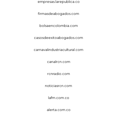
empresas.larepublica.co
firmasdeabogados.com
bolsaencolombia.com
casosdeexitoabogados.com
carnavalindustriacultural.com
canalrcn.com
rcnradio.com
noticiasrcn.com
lafm.com.co
alerta.com.co