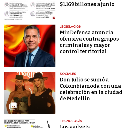
$1.169 billones a junio
LEGISLACIÓN
MinDefensa anuncia
ofensiva contra grupos
criminales y mayor
control territorial
SOCIALES
Don Julio se sumó a
Colombiamoda con una
celebración en la ciudad
de Medellín
TECNOLOGÍA
Los gadgets