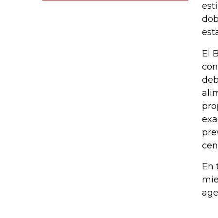
est
dob
est
El 
con
deb
ali
pro
exa
pre
cen
En 
mie
age