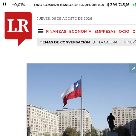
+0,01%
$ 399.745,16
+$ 2.295,
ORO COMPRA BANCO DE LA REPÚBLICA
JUEVES, 06 DE AGOSTO DE 2026
FINANZAS
ECONOMÍA
EMPRESAS
OCIO
G
TEMAS DE CONVERSACIÓN
LA CALERA
MINER