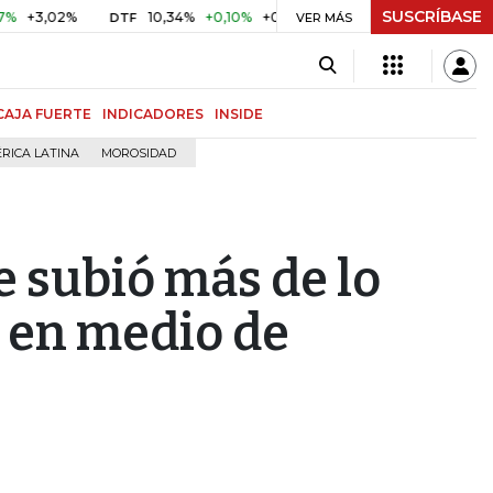
SUSCRÍBASE
,02%
10,34%
+0,10%
+0,98%
$ 416,86
+$ 0,05
+0,0
DTF
UVR
VER MÁS
CAJA FUERTE
INDICADORES
INSIDE
RICA LATINA
MOROSIDAD
e subió más de lo
e en medio de