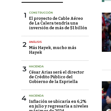
1
CONSTRUCCIÓN
El proyecto de Cable Aéreo
de La Calera tendría una
inversión de más de $1 billón
2
ANÁLISIS
Más Hayek, mucho más
Hayek
3
HACIENDA
César Arias será el director
de Crédito Público del
Gobierno de la Espriella
4
HACIENDA
Inflación se ubicaría en 6,2%
en julio y regresaría a niveles
máximos de 2024