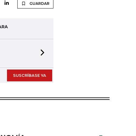
GUARDAR
ARA
Next slide
SUSCRÍBASE YA