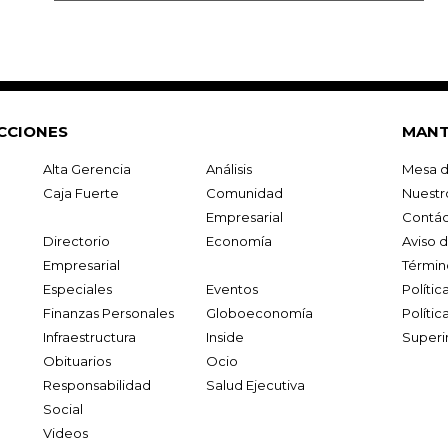
CCIONES
MANT
Alta Gerencia
Análisis
Mesa d
Caja Fuerte
Comunidad
Nuestr
Empresarial
Contác
Directorio
Economía
Aviso 
Empresarial
Términ
Especiales
Eventos
Políti
Finanzas Personales
Globoeconomía
Polític
Infraestructura
Inside
Superi
Obituarios
Ocio
Responsabilidad
Salud Ejecutiva
Social
Videos