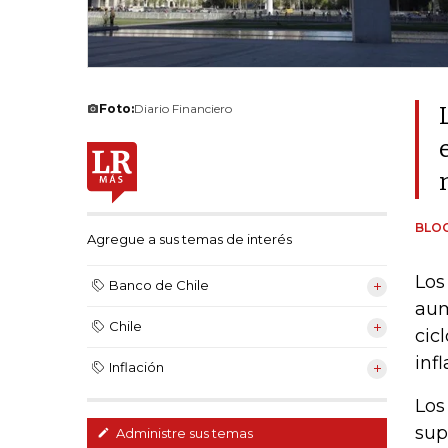
Foto:
Diario Financiero
BLO
Agregue a sus temas de interés
Los
Banco de Chile
aum
Chile
cic
inf
Inflación
Los
sup
Administre sus temas