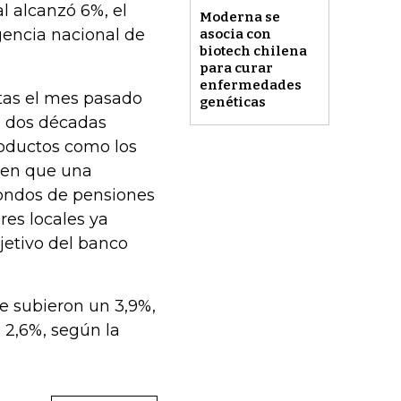
l alcanzó 6%, el
Moderna se
agencia nacional de
asocia con
biotech chilena
para curar
enfermedades
stas el mes pasado
genéticas
n dos décadas
oductos como los
rten que una
fondos de pensiones
res locales ya
jetivo del banco
te subieron un 3,9%,
 2,6%, según la