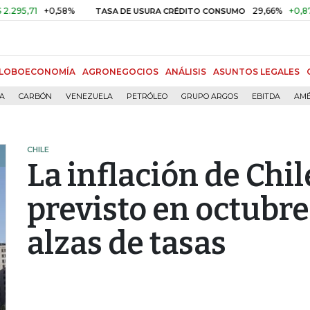
71
+0,58%
29,66%
+0,87%
+3
TASA DE USURA CRÉDITO CONSUMO
LOBOECONOMÍA
AGRONEGOCIOS
ANÁLISIS
ASUNTOS LEGALES
ÍA
CARBÓN
VENEZUELA
PETRÓLEO
GRUPO ARGOS
EBITDA
AMÉ
CHILE
La inflación de Chil
previsto en octubr
alzas de tasas