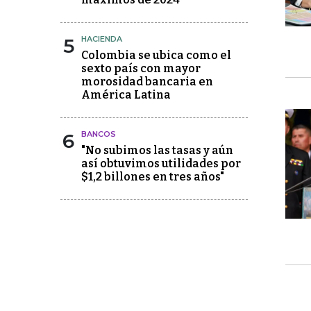
5
HACIENDA
Colombia se ubica como el
sexto país con mayor
morosidad bancaria en
América Latina
6
BANCOS
"No subimos las tasas y aún
así obtuvimos utilidades por
$1,2 billones en tres años"