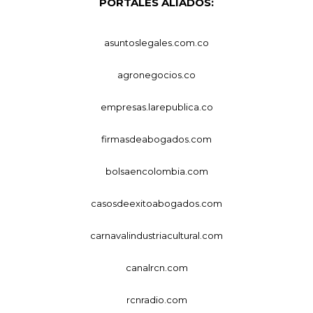
PORTALES ALIADOS:
asuntoslegales.com.co
agronegocios.co
empresas.larepublica.co
firmasdeabogados.com
bolsaencolombia.com
casosdeexitoabogados.com
carnavalindustriacultural.com
canalrcn.com
rcnradio.com