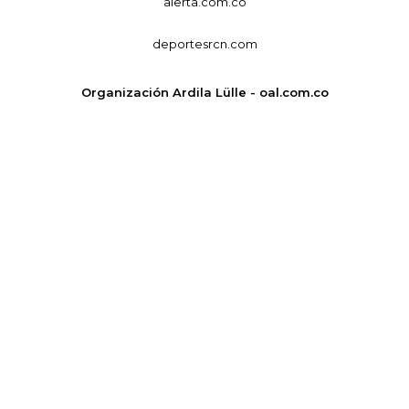
alerta.com.co
deportesrcn.com
Organización Ardila Lülle - oal.com.co