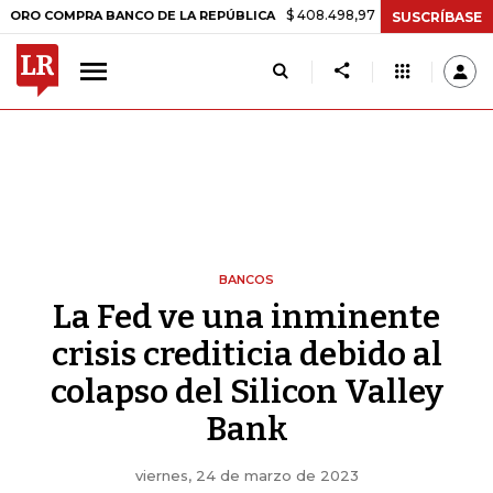
$ 408.498,97
+$ 8.753,81
+2,19%
MPRA BANCO DE LA REPÚBLICA
T
SUSCRÍBASE
BANCOS
La Fed ve una inminente
crisis crediticia debido al
colapso del Silicon Valley
Bank
viernes, 24 de marzo de 2023