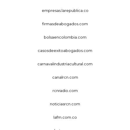
empresas.larepublica.co
firmasdeabogados.com
bolsaencolombia.com
casosdeexitoabogados.com
carnavalindustriacultural.com
canalrcn.com
rcnradio.com
noticiasrcn.com
lafm.com.co