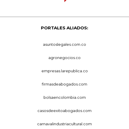
PORTALES ALIADOS:
asuntoslegales.com.co
agronegocios.co
empresas.larepublica.co
firmasdeabogados.com
bolsaencolombia.com
casosdeexitoabogados.com
carnavalindustriacultural.com