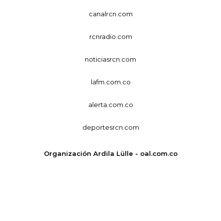
canalrcn.com
rcnradio.com
noticiasrcn.com
lafm.com.co
alerta.com.co
deportesrcn.com
Organización Ardila Lülle - oal.com.co