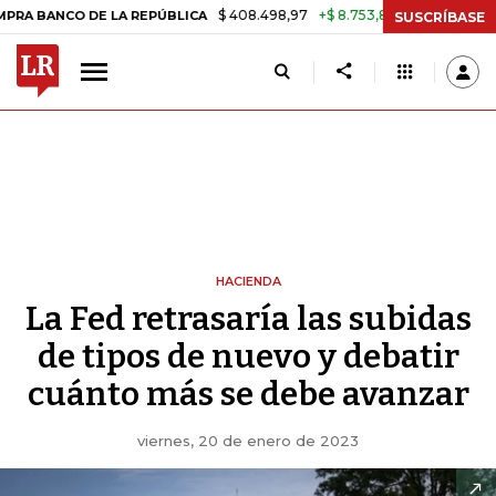
$ 408.498,97
+$ 8.753,81
+2,19%
 DE LA REPÚBLICA
TASA DE USU
SUSCRÍBASE
HACIENDA
La Fed retrasaría las subidas
de tipos de nuevo y debatir
cuánto más se debe avanzar
viernes, 20 de enero de 2023