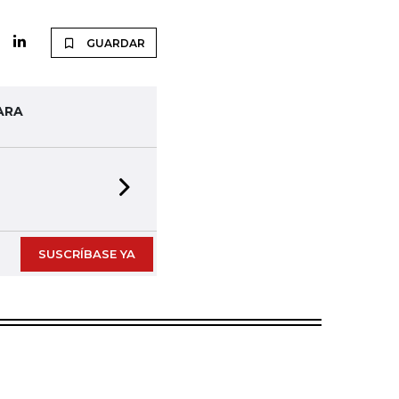
GUARDAR
ARA
Next slide
SUSCRÍBASE YA