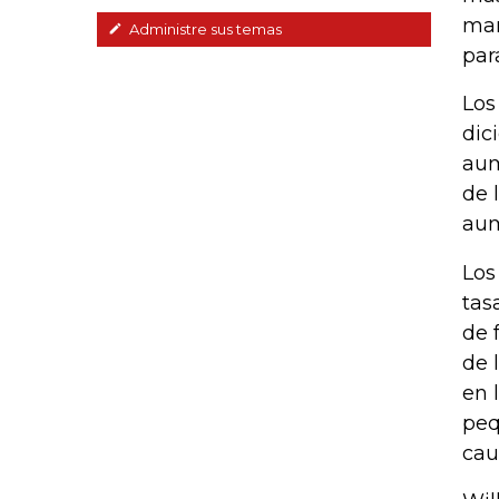
man
Administre sus temas
par
Los
dic
aum
de 
aum
Los
tas
de 
de 
en 
peq
cau