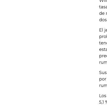
Wil
tas
de 
dos
El 
pro
ten
est
pre
rum
Sus
por
rum
Los
5,1