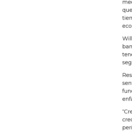
med
que
tie
eco
Wil
ban
ten
seg
Res
sen
fun
enf
“Cr
cre
per