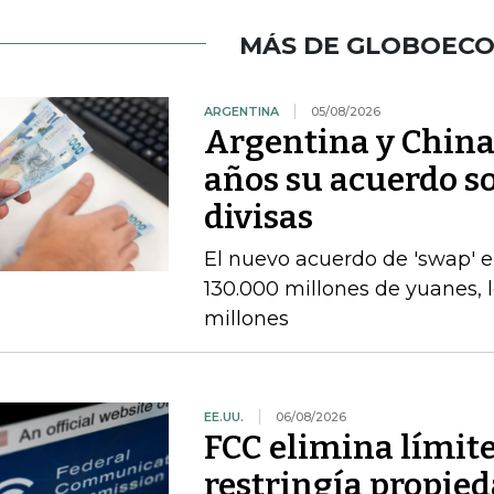
MÁS DE GLOBOEC
ARGENTINA
05/08/2026
Argentina y China
años su acuerdo so
divisas
El nuevo acuerdo de 'swap' 
130.000 millones de yuanes, 
millones
EE.UU.
06/08/2026
FCC elimina límit
restringía propied