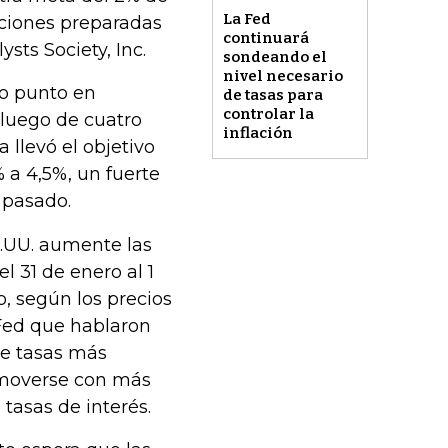
La Fed
aciones preparadas
continuará
sts Society, Inc.
sondeando el
nivel necesario
io punto en
de tasas para
controlar la
 luego de cuatro
inflación
 llevó el objetivo
 a 4,5%, un fuerte
 pasado.
E.UU. aumente las
 31 de enero al 1
, según los precios
 Fed que hablaron
de tasas más
 moverse con más
tasas de interés.