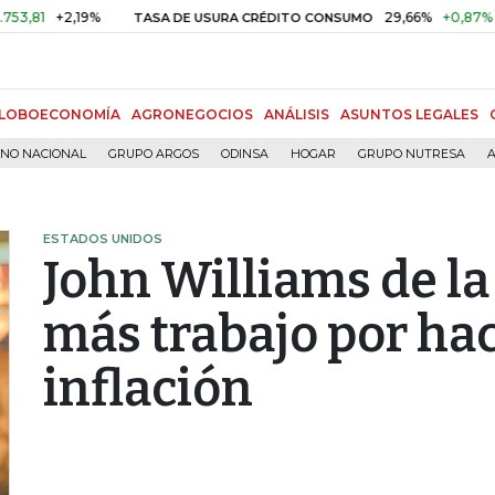
+2,19%
29,66%
+0,87%
+3,02%
TASA DE USURA CRÉDITO CONSUMO
LOBOECONOMÍA
AGRONEGOCIOS
ANÁLISIS
ASUNTOS LEGALES
RNO NACIONAL
GRUPO ARGOS
ODINSA
HOGAR
GRUPO NUTRESA
A
ESTADOS UNIDOS
John Williams de la
más trabajo por hac
inflación