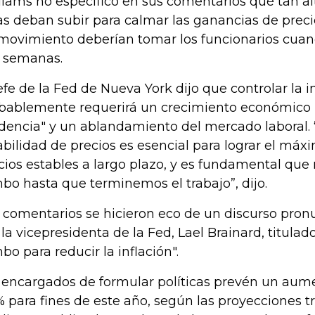
liams no especificó en sus comentarios qué tan al
as deban subir para calmar las ganancias de prec
movimiento deberían tomar los funcionarios cua
 semanas.
jefe de la Fed de Nueva York dijo que controlar la i
bablemente requerirá un crecimiento económico "
dencia" y un ablandamiento del mercado laboral. “
abilidad de precios es esencial para lograr el má
cios estables a largo plazo, y es fundamental q
bo hasta que terminemos el trabajo”, dijo.
 comentarios se hicieron eco de un discurso pron
 la vicepresidenta de la Fed, Lael Brainard, titula
bo para reducir la inflación".
 encargados de formular políticas prevén un aume
 % para fines de este año, según las proyecciones t