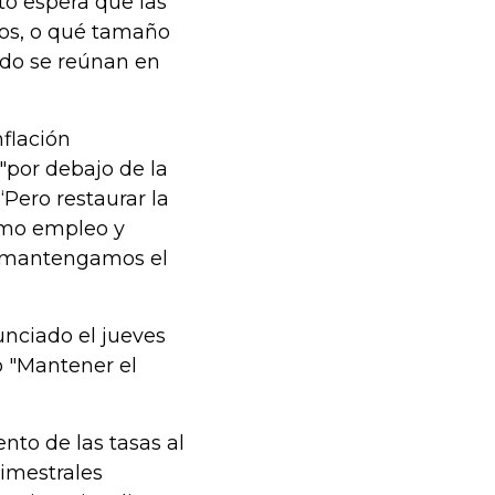
to espera que las
ios, o qué tamaño
ndo se reúnan en
nflación
por debajo de la
Pero restaurar la
ximo empleo y
ue mantengamos el
unciado el jueves
do "Mantener el
nto de las tasas al
rimestrales