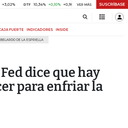
SUSCRÍBASE
10,34%
+0,10%
+0,98%
$ 417,01
+$ 0,05
+0,01%
DTF
UVR
VER MÁS
CAJA FUERTE
INDICADORES
INSIDE
BELARDO DE LA ESPRIELLA
 Fed dice que hay
er para enfriar la