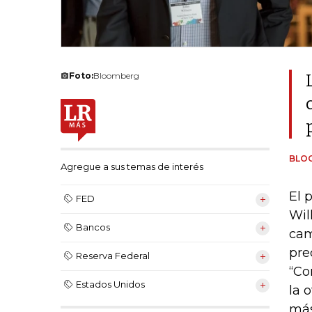
Foto:
Bloomberg
BLO
Agregue a sus temas de interés
El 
FED
Wil
Bancos
cam
pre
Reserva Federal
“Co
Estados Unidos
la 
más