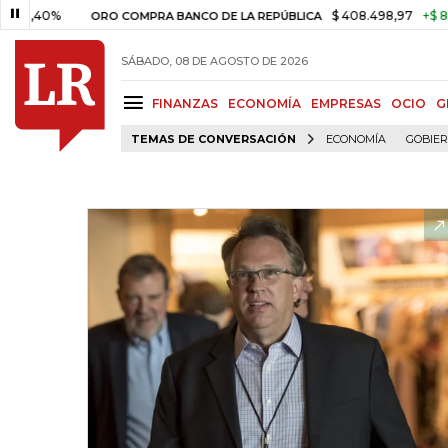
%
$ 408.498,97
+$ 8.753,81
ORO COMPRA BANCO DE LA REPÚBLICA
SÁBADO, 08 DE AGOSTO DE 2026
FINANZAS
ECONOMÍA
EMPRESAS
OCIO
G
TEMAS DE CONVERSACIÓN
ECONOMÍA
GOBIE