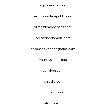
agronegocios.co
empresas.larepublica.co
firmasdeabogados.com
bolsaencolombia.com
casosdeexitoabogados.com
carnavalindustriacultural.com
canalrcn.com
rcnradio.com
noticiasrcn.com
lafm.com.co