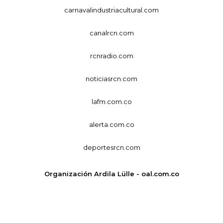
carnavalindustriacultural.com
canalrcn.com
rcnradio.com
noticiasrcn.com
lafm.com.co
alerta.com.co
deportesrcn.com
Organización Ardila Lülle - oal.com.co