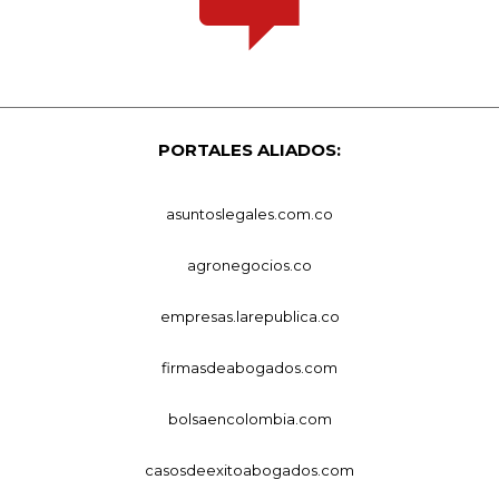
PORTALES ALIADOS:
asuntoslegales.com.co
agronegocios.co
empresas.larepublica.co
firmasdeabogados.com
bolsaencolombia.com
casosdeexitoabogados.com