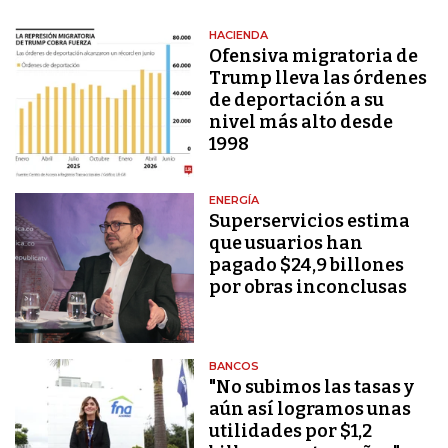
HACIENDA
Ofensiva migratoria de
Trump lleva las órdenes
de deportación a su
nivel más alto desde
1998
ENERGÍA
Superservicios estima
que usuarios han
pagado $24,9 billones
por obras inconclusas
BANCOS
"No subimos las tasas y
aún así logramos unas
utilidades por $1,2