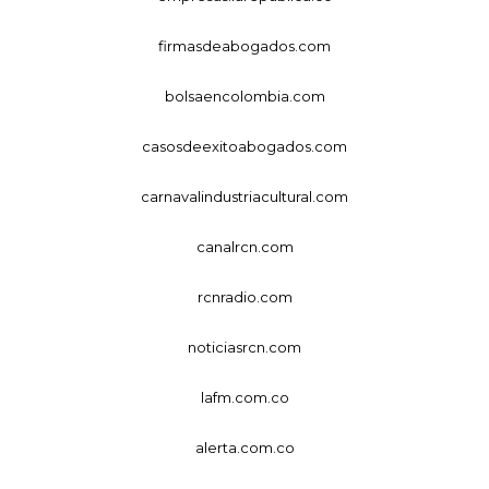
firmasdeabogados.com
bolsaencolombia.com
casosdeexitoabogados.com
carnavalindustriacultural.com
canalrcn.com
rcnradio.com
noticiasrcn.com
lafm.com.co
alerta.com.co