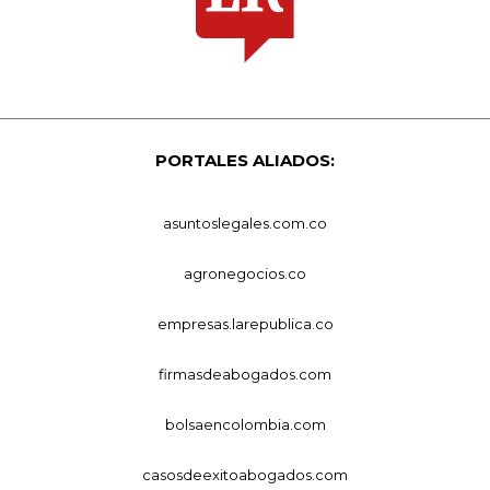
PORTALES ALIADOS:
asuntoslegales.com.co
agronegocios.co
empresas.larepublica.co
firmasdeabogados.com
bolsaencolombia.com
casosdeexitoabogados.com