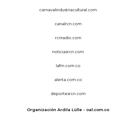
carnavalindustriacultural.com
canalrcn.com
rcnradio.com
noticiasrcn.com
lafm.com.co
alerta.com.co
deportesrcn.com
Organización Ardila Lülle - oal.com.co