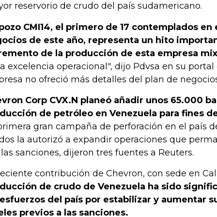
or reservorio de crudo del país sudamericano.
 pozo CMI14, el primero de 17 contemplados en 
ocios de este año, representa un hito importan
remento de la producción de esta empresa mix
la excelencia operacional", dijo Pdvsa en su portal 
resa no ofreció más detalles del plan de negocios
vron Corp CVX.N planeó añadir unos 65.000 bar
ducción de petróleo en Venezuela para fines d
primera gran campaña de perforación en el país 
dos la autorizó a expandir operaciones que perm
 las sanciones, dijeron tres fuentes a Reuters.
reciente contribución de Chevron, con sede en Cali
ducción de crudo de Venezuela ha sido signifi
 esfuerzos del país por estabilizar y aumentar s
eles previos a las sanciones.