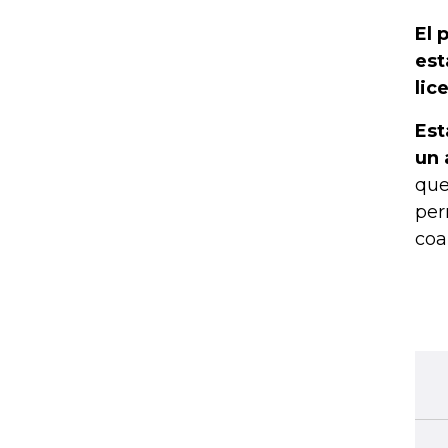
El 
est
lic
Est
un 
que
per
coa