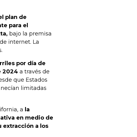
el plan de
te para el
ta,
bajo la premisa
de internet. La
.
riles por día de
e 2024
a través de
desde que Estados
anecían limitadas
fornia, a
la
cativa en medio de
u extracción a los