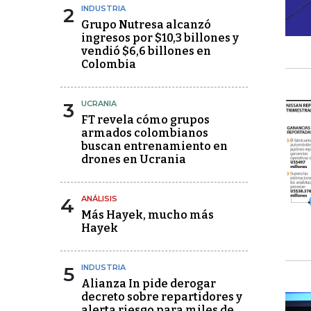
2
INDUSTRIA
Grupo Nutresa alcanzó
ingresos por $10,3 billones y
vendió $6,6 billones en
Colombia
3
UCRANIA
FT revela cómo grupos
armados colombianos
buscan entrenamiento en
drones en Ucrania
4
ANÁLISIS
Más Hayek, mucho más
Hayek
5
INDUSTRIA
Alianza In pide derogar
decreto sobre repartidores y
alerta riesgo para miles de