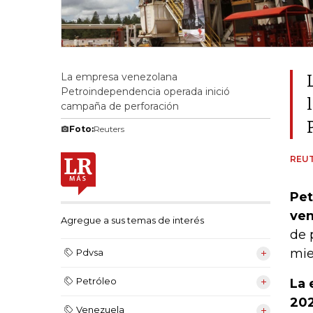
La empresa venezolana
Petroindependencia operada inició
campaña de perforación
Foto:
Reuters
REU
Pet
ven
Agregue a sus temas de interés
de 
mie
Pdvsa
Petróleo
La 
202
Venezuela