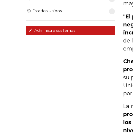
may
Estados Unidos
"El
neg
Administre sus temas
inc
de 
emp
Che
pro
su 
Uni
por
La 
pro
los
niv