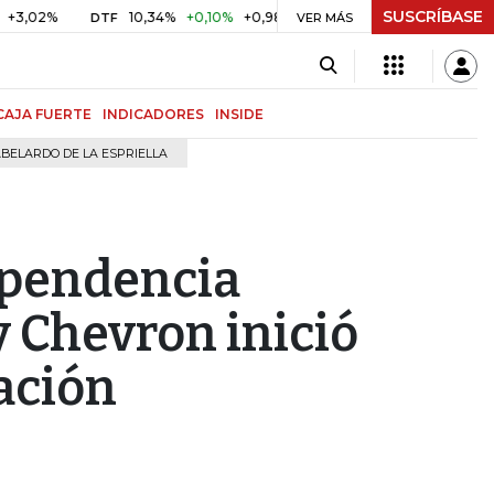
SUSCRÍBASE
%
10,34%
+0,10%
+0,98%
$ 416,91
+$ 0,05
+0,01%
DTF
UVR
VER MÁS
CAJA FUERTE
INDICADORES
INSIDE
BELARDO DE LA ESPRIELLA
ependencia
y Chevron inició
ación