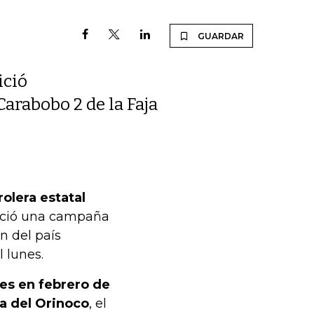
GUARDAR
ició
Carabobo 2 de la Faja
olera estatal
ició una campaña
n del país
 lunes.
res en febrero de
ra del Orinoco
, el