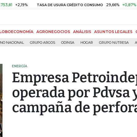
+2,19%
29,66%
+0,87%
+3,02
TASA DE USURA CRÉDITO CONSUMO
LOBOECONOMÍA
AGRONEGOCIOS
ANÁLISIS
ASUNTOS LEGALES
RNO NACIONAL
GRUPO ARGOS
ODINSA
HOGAR
GRUPO NUTRESA
A
ENERGÍA
Empresa Petroind
operada por Pdvsa 
campaña de perfor