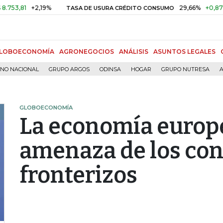
1
+2,19%
29,66%
+0,87%
+3,0
TASA DE USURA CRÉDITO CONSUMO
LOBOECONOMÍA
AGRONEGOCIOS
ANÁLISIS
ASUNTOS LEGALES
RNO NACIONAL
GRUPO ARGOS
ODINSA
HOGAR
GRUPO NUTRESA
A
GLOBOECONOMÍA
La economía europe
amenaza de los con
fronterizos