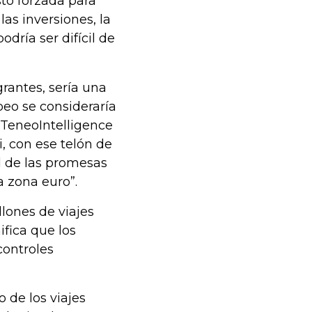
to forzada para
las inversiones, la
ría ser difícil de
grantes, sería una
peo se consideraría
e TeneoIntelligence
i, con ese telón de
d de las promesas
a zona euro”.
lones de viajes
ifica que los
controles
 de los viajes