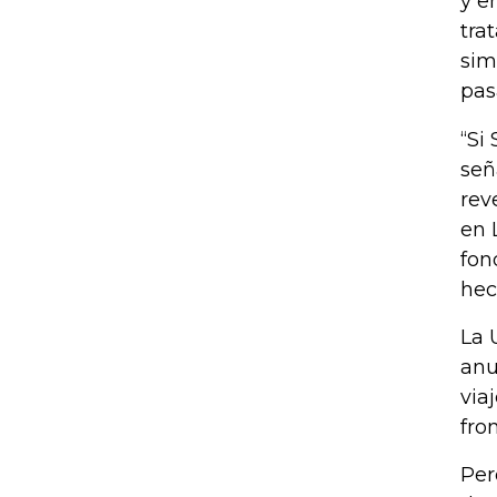
y e
tra
sim
pas
“Si
señ
rev
en 
fon
hec
La 
anu
via
fron
Per