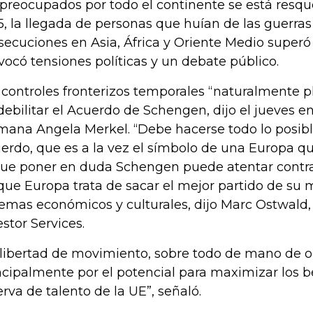
preocupados por todo el continente se está resq
5, la llegada de personas que huían de las guerras 
secuciones en Asia, África y Oriente Medio superó 
vocó tensiones políticas y un debate público.
 controles fronterizos temporales “naturalmente pl
debilitar el Acuerdo de Schengen, dijo el jueves en 
mana Angela Merkel. “Debe hacerse todo lo posible
erdo, que es a la vez el símbolo de una Europa qu
que poner en duda Schengen puede atentar contra
que Europa trata de sacar el mejor partido de su 
temas económicos y culturales, dijo Marc Ostwald
estor Services.
 libertad de movimiento, sobre todo de mano de o
ncipalmente por el potencial para maximizar los be
erva de talento de la UE”, señaló.