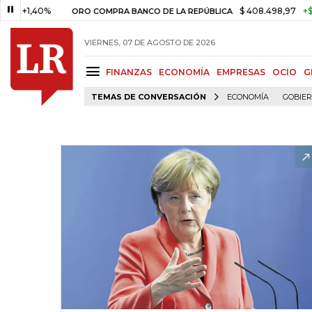
,40%
$ 408.498,97
+$ 8.753,8
ORO COMPRA BANCO DE LA REPÚBLICA
VIERNES, 07 DE AGOSTO DE 2026
FINANZAS
ECONOMÍA
EMPRESAS
OCIO
G
TEMAS DE CONVERSACIÓN
ECONOMÍA
GOBIE