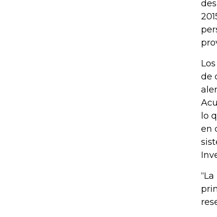
des
201
per
pro
Los
de 
ale
Acu
lo 
en 
sis
Inv
“La
pri
res