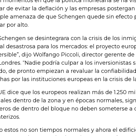
n momentos en que la política monetaria se ha vis
tar de evitar la deflación y las empresas postergan 
ple amenaza de que Schengen quede sin efecto pod
ar por alto.
 Schengen se desintegrara con la crisis de los inmi
al desastrosa para los mercados: el proyecto euro
ersible”, dijo Wolfango Piccoli, director gerente d
Londres. “Nadie podría culpar a los inversionistas s
do, de pronto empiezan a revaluar la confiabilida
has por las instituciones europeas en la crisis de l
UE dice que los europeos realizan más de 1.250 mil
ales dentro de la zona y en épocas normales, sign
jeros de dentro del bloque no deben someterse a 
terizos.
o estos no son tiempos normales y ahora el edificio