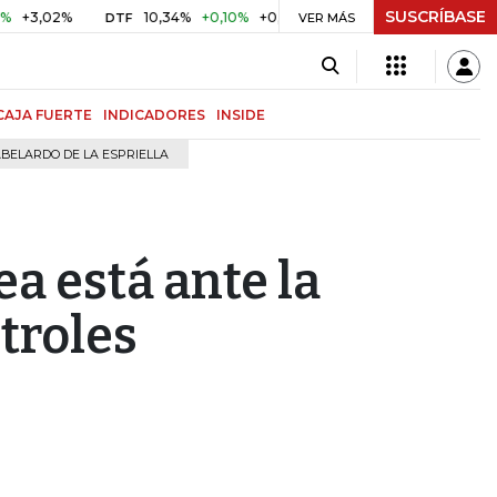
SUSCRÍBASE
2%
10,34%
+0,10%
+0,98%
$ 416,96
+$ 0,05
+0,01%
DTF
UVR
VER MÁS
CAJA FUERTE
INDICADORES
INSIDE
BELARDO DE LA ESPRIELLA
a está ante la
troles