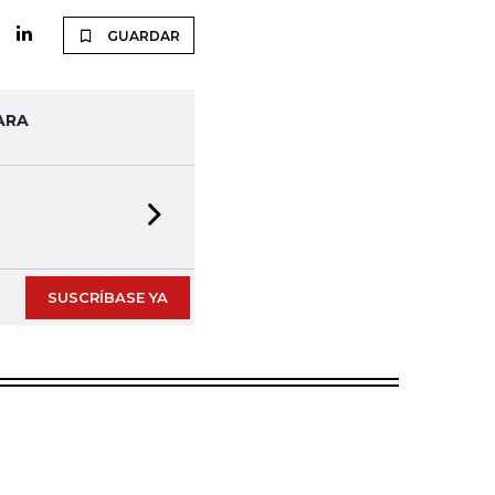
GUARDAR
ARA
Next slide
SUSCRÍBASE YA