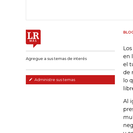
BLO
Los
en 
Agregue a sus temas de interés
el 
de 
lo 
Administre sus temas
lib
Al 
pre
mul
neg