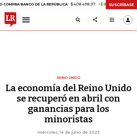
$ 408.498,97
+$ 8.753,81
+2,19%
RA BANCO DE LA REPÚBLICA
TA
SUSCRÍBASE
REINO UNIDO
La economía del Reino Unido
se recuperó en abril con
ganancias para los
minoristas
miércoles, 14 de junio de 2023