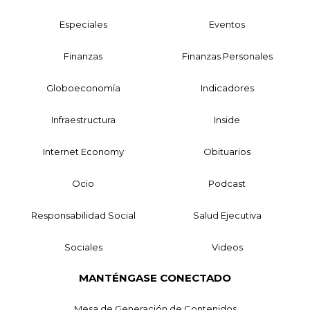
Especiales
Eventos
Finanzas
Finanzas Personales
Globoeconomía
Indicadores
Infraestructura
Inside
Internet Economy
Obituarios
Ocio
Podcast
Responsabilidad Social
Salud Ejecutiva
Sociales
Videos
MANTÉNGASE CONECTADO
Mesa de Generación de Contenidos