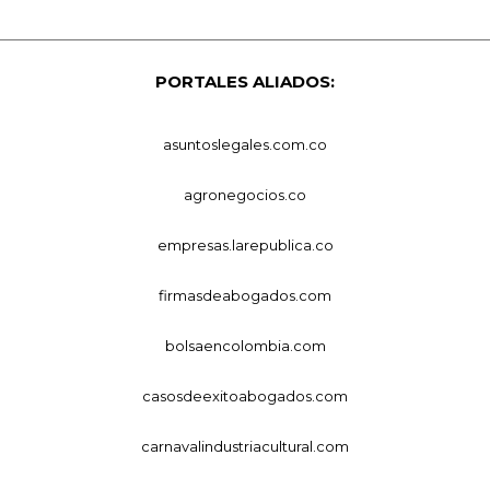
PORTALES ALIADOS:
asuntoslegales.com.co
agronegocios.co
empresas.larepublica.co
firmasdeabogados.com
bolsaencolombia.com
casosdeexitoabogados.com
carnavalindustriacultural.com