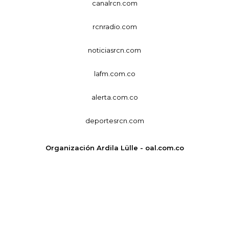
canalrcn.com
rcnradio.com
noticiasrcn.com
lafm.com.co
alerta.com.co
deportesrcn.com
Organización Ardila Lülle - oal.com.co