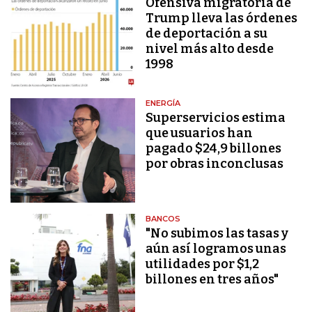
Ofensiva migratoria de
Trump lleva las órdenes
de deportación a su
nivel más alto desde
1998
ENERGÍA
Superservicios estima
que usuarios han
pagado $24,9 billones
por obras inconclusas
BANCOS
"No subimos las tasas y
aún así logramos unas
utilidades por $1,2
billones en tres años"