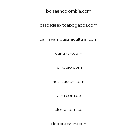
bolsaencolombia.com
casosdeexitoabogados.com
carnavalindustriacultural.com
canalrcn.com
rcnradio.com
noticiasrcn.com
lafm.com.co
alerta.com.co
deportesrcn.com