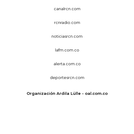
canalrcn.com
rcnradio.com
noticiasrcn.com
lafm.com.co
alerta.com.co
deportesrcn.com
Organización Ardila Lülle - oal.com.co