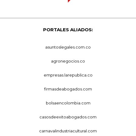
PORTALES ALIADOS:
asuntoslegales.com.co
agronegocios.co
empresas.larepublica.co
firmasdeabogados.com
bolsaencolombia.com
casosdeexitoabogados.com
carnavalindustriacultural.com