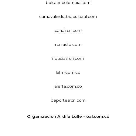
bolsaencolombia.com
carnavalindustriacultural.com
canalrcn.com
rcnradio.com
noticiasrcn.com
lafm.com.co
alerta.com.co
deportesrcn.com
Organización Ardila Lülle - oal.com.co