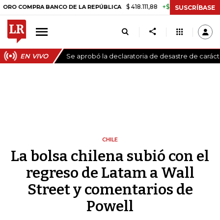
$ 418.111,88
+$ 9.612,91
+2,35%
PRA BANCO DE LA REPÚBLICA
TAS
SUSCRÍBASE
EN VIVO
Se aprobó la declaratoria de desastre de carác
CHILE
La bolsa chilena subió con el
regreso de Latam a Wall
Street y comentarios de
Powell