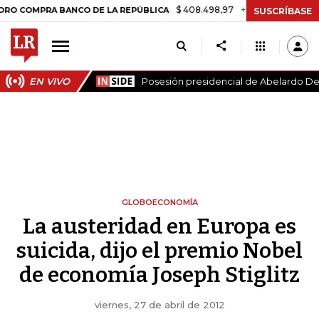
$ 408.498,97
+$ 8.753,81
+2,19%
PRA BANCO DE LA REPÚBLICA
TA
SUSCRÍBASE
EN VIVO
Posesión presidencial de Abelardo De 
GLOBOECONOMÍA
La austeridad en Europa es
suicida, dijo el premio Nobel
de economía Joseph Stiglitz
viernes, 27 de abril de 2012