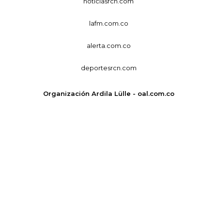
noticiasrcn.com
lafm.com.co
alerta.com.co
deportesrcn.com
Organización Ardila Lülle - oal.com.co