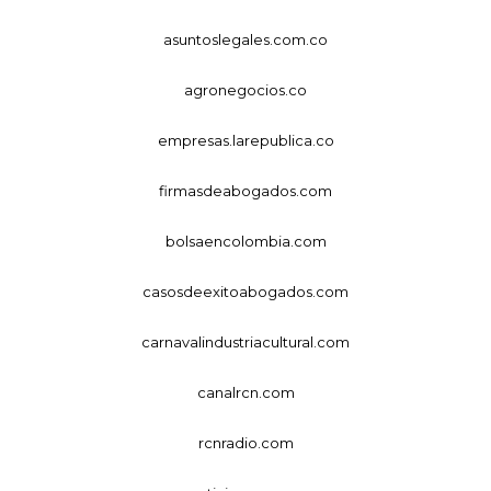
asuntoslegales.com.co
agronegocios.co
empresas.larepublica.co
firmasdeabogados.com
bolsaencolombia.com
casosdeexitoabogados.com
carnavalindustriacultural.com
canalrcn.com
rcnradio.com