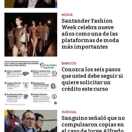
MODA
Santander Fashion
Week celebra nueve
años como una de las
plataformas de moda
más importantes
BANCOS
Conozca los seis pasos
que usted debe seguir si
quiere solicitar un
crédito este curso
JUDICIAL
Sanguino señaló que no
compulsaron copias en
el caso de Jorge Alfredo