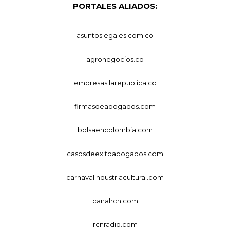
PORTALES ALIADOS:
asuntoslegales.com.co
agronegocios.co
empresas.larepublica.co
firmasdeabogados.com
bolsaencolombia.com
casosdeexitoabogados.com
carnavalindustriacultural.com
canalrcn.com
rcnradio.com