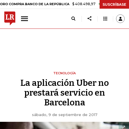
$ 408.498,97
+$ 8.753,81
+2,19%
PRA BANCO DE LA REPÚBLICA
TA
SUSCRÍBASE
TECNOLOGÍA
La aplicación Uber no
prestará servicio en
Barcelona
sábado, 9 de septiembre de 2017