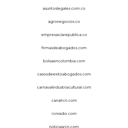
asuntoslegales.com.co
agronegocios.co
empresas.larepublica.co
firmasdeabogados.com
bolsaencolombia.com
casosdeexitoabogados.com
carnavalindustriacultural.com
canalrcn.com
rcnradio.com
noticiasrcn.com