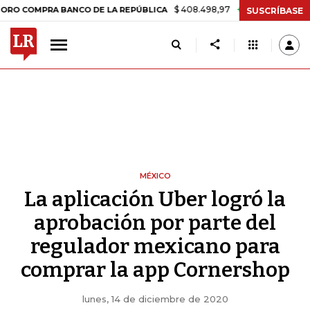
$ 408.498,97
+$ 8.753,81
+2,19%
PRA BANCO DE LA REPÚBLICA
TA
SUSCRÍBASE
MÉXICO
La aplicación Uber logró la
aprobación por parte del
regulador mexicano para
comprar la app Cornershop
lunes, 14 de diciembre de 2020