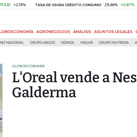
+2,19%
29,66%
+0,87%
+3,02%
TASA DE USURA CRÉDITO CONSUMO
LOBOECONOMÍA
AGRONEGOCIOS
ANÁLISIS
ASUNTOS LEGALES
RNO NACIONAL
GRUPO ARGOS
ODINSA
HOGAR
GRUPO NUTRESA
A
GLOBOECONOMÍA
L'Oreal vende a Nes
Galderma