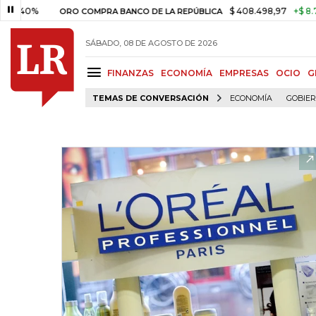
0%
$ 408.498,97
+$ 8.753,81
ORO COMPRA BANCO DE LA REPÚBLICA
SÁBADO, 08 DE AGOSTO DE 2026
FINANZAS
ECONOMÍA
EMPRESAS
OCIO
G
TEMAS DE CONVERSACIÓN
ECONOMÍA
GOBIE