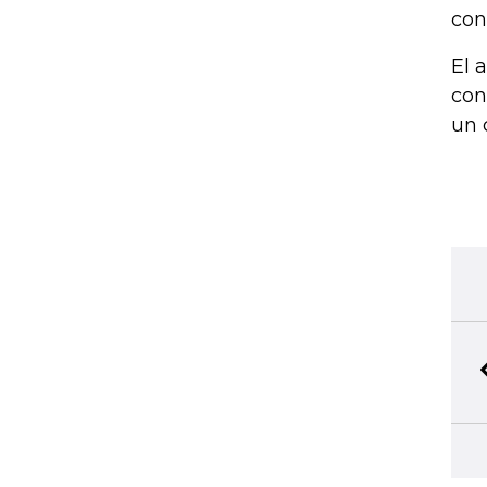
con
El 
con
un 