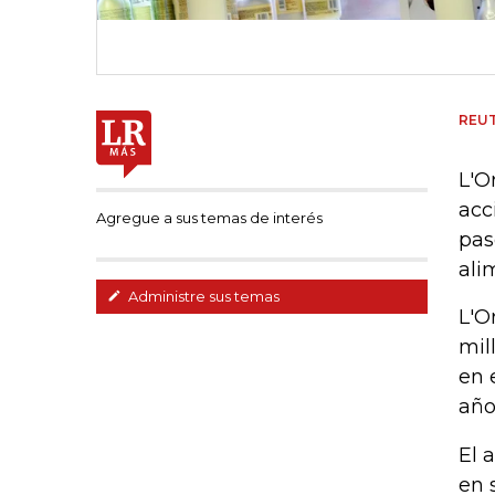
REU
L'O
acc
Agregue a sus temas de interés
pas
ali
Administre sus temas
L'O
mil
en 
año
El 
en 