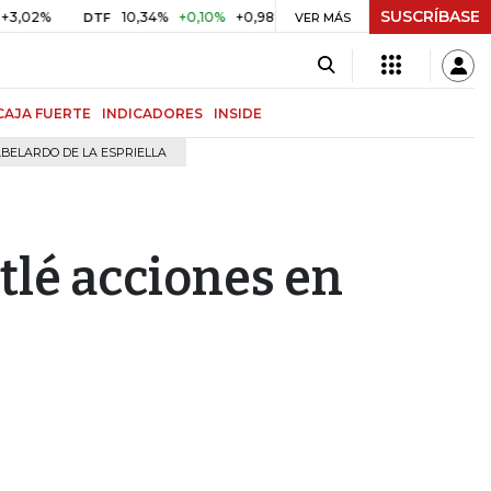
SUSCRÍBASE
10,34%
+0,10%
+0,98%
$ 416,96
+$ 0,05
+0,01%
DTF
UVR
VER MÁS
CAJA FUERTE
INDICADORES
INSIDE
BELARDO DE LA ESPRIELLA
tlé acciones en