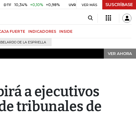
SUSCRÍBASE
VER AHORA
0,34%
+0,10%
+0,98%
$ 416,91
+$ 0,05
+0,01%
UVR
VER MÁS
BITCOIN
CAJA FUERTE
INDICADORES
INSIDE
BELARDO DE LA ESPRIELLA
VER AHORA
irá a ejecutivos
de tribunales de