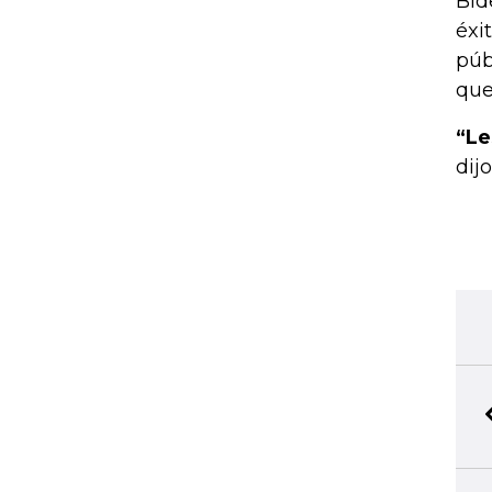
Bid
éxi
púb
que
“Le
dij