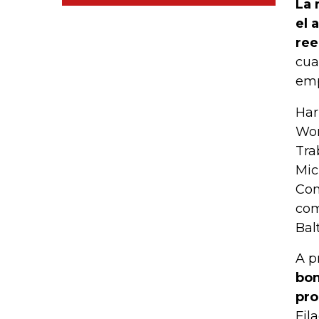
La 
el 
ree
cua
emp
Har
Wor
Tra
Mic
Com
com
Bal
A p
bom
pro
Fil