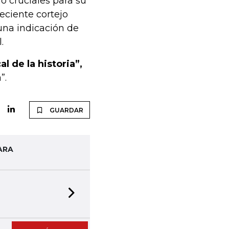
o cruciales para su
reciente cortejo
 una indicación de
.
l de la historia”,
”.
GUARDAR
ARA
Next slide