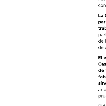
com
La 
par
tra
par
de 
de 
El 
Cas
de 
fab
sin
anu
pru