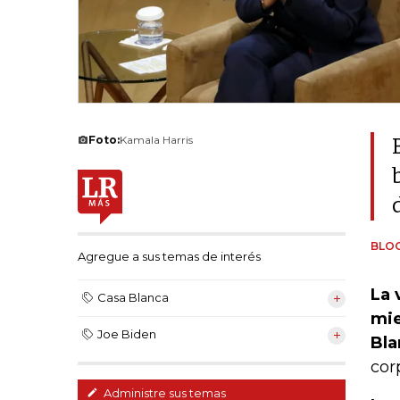
Foto:
Kamala Harris
BLO
Agregue a sus temas de interés
La 
Casa Blanca
mie
Joe Biden
Bla
cor
Administre sus temas