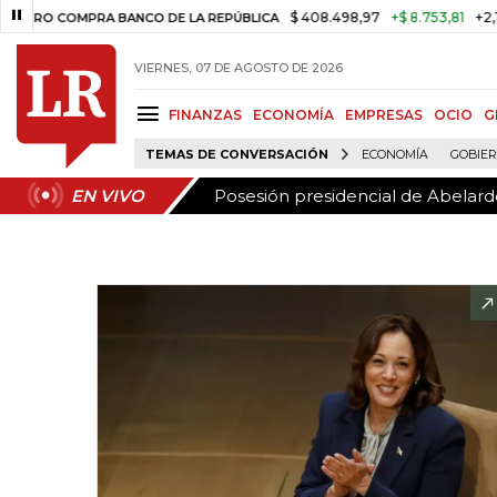
Posesión presidencial de Abelardo
EN VIVO
$ 408.498,97
+$ 8.753,81
+2,19%
COMPRA BANCO DE LA REPÚBLICA
VIERNES, 07 DE AGOSTO DE 2026
FINANZAS
ECONOMÍA
EMPRESAS
OCIO
G
TEMAS DE CONVERSACIÓN
ECONOMÍA
GOBIE
Posesión presidencial de Abelardo
EN VIVO