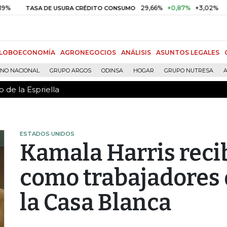
 de la Espriella
29,66%
+0,87%
+3,02%
1
TASA DE USURA CRÉDITO CONSUMO
DTF
LOBOECONOMÍA
AGRONEGOCIOS
ANÁLISIS
ASUNTOS LEGALES
RNO NACIONAL
GRUPO ARGOS
ODINSA
HOGAR
GRUPO NUTRESA
A
 de la Espriella
ESTADOS UNIDOS
Kamala Harris recib
como trabajadores 
la Casa Blanca