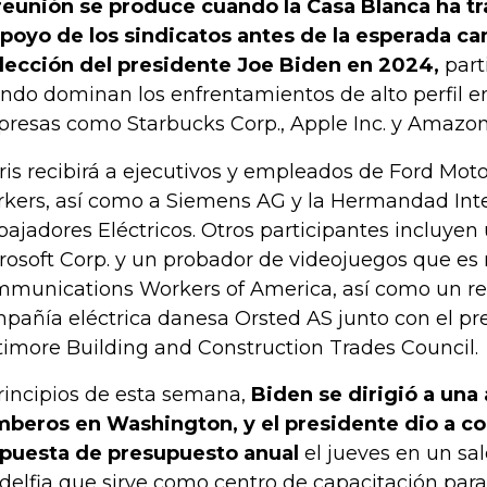
reunión se produce cuando la Casa Blanca ha tr
apoyo de los sindicatos antes de la esperada 
lección del presidente Joe Biden en 2024,
part
ndo dominan los enfrentamientos de alto perfil en
resas como Starbucks Corp., Apple Inc. y Amazon.c
ris recibirá a ejecutivos y empleados de Ford Moto
kers, así como a Siemens AG y la Hermandad Int
bajadores Eléctricos. Otros participantes incluyen
rosoft Corp. y un probador de videojuegos que e
munications Workers of America, así como un re
pañía eléctrica danesa Orsted AS junto con el pr
timore Building and Construction Trades Council.
rincipios de esta semana,
Biden se dirigió a una
beros en Washington, y el presidente dio a c
puesta de presupuesto anual
el jueves en un sal
adelfia que sirve como centro de capacitación para