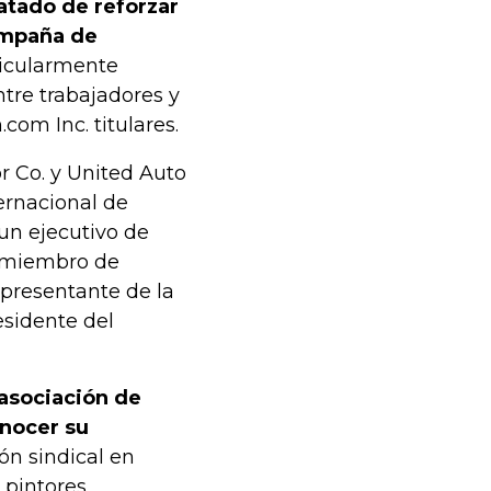
atado de reforzar
campaña de
icularmente
tre trabajadores y
om Inc. titulares.
r Co. y United Auto
ernacional de
 un ejecutivo de
s miembro de
presentante de la
esidente del
 asociación de
onocer su
ón sindical en
 pintores