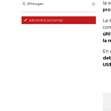
la 
JPMorgan
pro
La 
Administre sus temas
com
últ
la 
En 
deb
US$