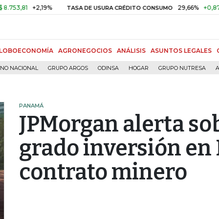
81
+2,19%
29,66%
+0,87%
+3
TASA DE USURA CRÉDITO CONSUMO
LOBOECONOMÍA
AGRONEGOCIOS
ANÁLISIS
ASUNTOS LEGALES
RNO NACIONAL
GRUPO ARGOS
ODINSA
HOGAR
GRUPO NUTRESA
A
PANAMÁ
JPMorgan alerta so
grado inversión en
contrato minero