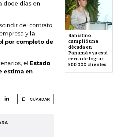
a doce días en
cindir del contrato
 empresa y
la
Banistmo
ol por completo de
cumplió una
década en
Panamá y ya está
cerca de lograr
enarios, el
Estado
500.000 clientes
se estima en
GUARDAR
ARA