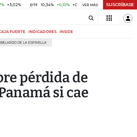
SUSCRÍBASE
,02%
10,34%
+0,10%
+0,98%
$ 417,01
+$ 0,05
+0,01
DTF
UVR
VER MÁS
CAJA FUERTE
INDICADORES
INSIDE
BELARDO DE LA ESPRIELLA
bre pérdida de
 Panamá si cae