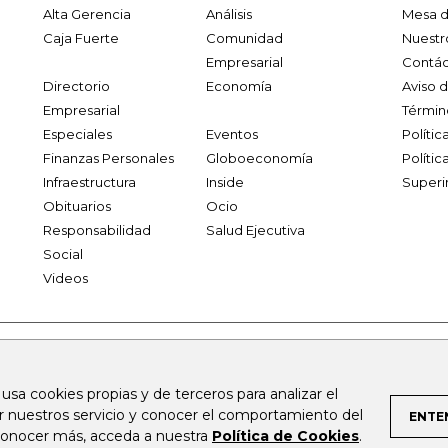
Alta Gerencia
Análisis
Mesa d
Caja Fuerte
Comunidad
Nuestr
Empresarial
Contác
Directorio
Economía
Aviso 
Empresarial
Términ
Especiales
Eventos
Políti
Finanzas Personales
Globoeconomía
Polític
Infraestructura
Inside
Superi
Obituarios
Ocio
Responsabilidad
Salud Ejecutiva
Social
Videos
.larepublica.co
firmasdeabogados.com
bolsaencolombia.com
 usa cookies propias y de terceros para analizar el
al.com
canalrcn.com
rcnradio.com
noticiasrcn.com
lafm.c
ar nuestros servicio y conocer el comportamiento del
ENTE
 conocer más, acceda a nuestra
Política de Cookies
.