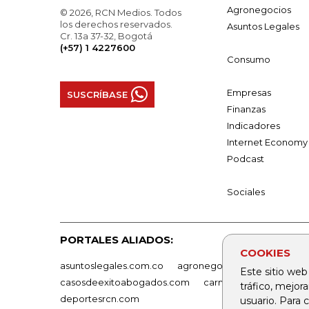
Agronegocios
© 2026, RCN Medios. Todos
los derechos reservados.
Asuntos Legales
Cr. 13a 37-32, Bogotá
(+57) 1 4227600
Consumo
Empresas
SUSCRÍBASE
Finanzas
Indicadores
Internet Economy
Podcast
Sociales
PORTALES ALIADOS:
COOKIES
asuntoslegales.com.co
agronegocios.co
empresas
Este sitio web
casosdeexitoabogados.com
carnavalindustriacultur
tráfico, mejor
deportesrcn.com
usuario. Para