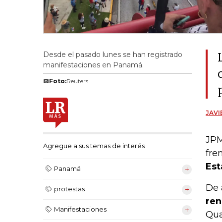
Desde el pasado lunes se han registrado
manifestaciones en Panamá.
Foto:
Reuters
JAV
JPM
Agregue a sus temas de interés
fre
Est
Panamá
De 
protestas
ren
Manifestaciones
Qua