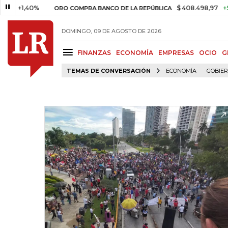
1,40%
$ 408.498,97
+$ 8.753,
ORO COMPRA BANCO DE LA REPÚBLICA
DOMINGO, 09 DE AGOSTO DE 2026
FINANZAS
ECONOMÍA
EMPRESAS
OCIO
G
TEMAS DE CONVERSACIÓN
ECONOMÍA
GOBIE