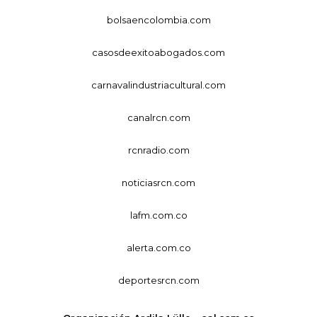
bolsaencolombia.com
casosdeexitoabogados.com
carnavalindustriacultural.com
canalrcn.com
rcnradio.com
noticiasrcn.com
lafm.com.co
alerta.com.co
deportesrcn.com