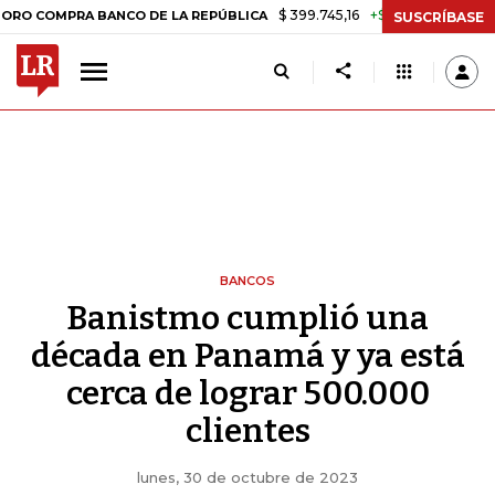
$ 399.745,16
+$ 2.295,71
+0,58%
MPRA BANCO DE LA REPÚBLICA
TA
SUSCRÍBASE
BANCOS
Banistmo cumplió una
década en Panamá y ya está
cerca de lograr 500.000
clientes
lunes, 30 de octubre de 2023