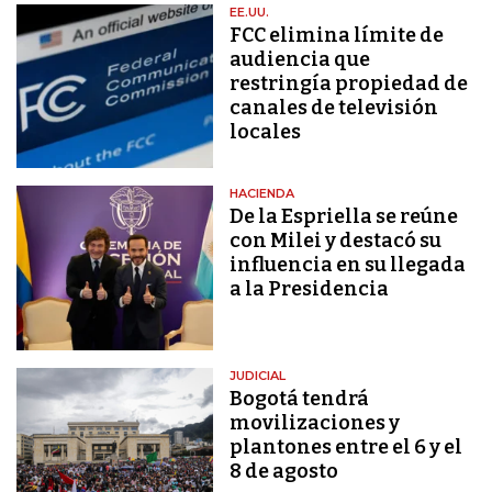
EE.UU.
FCC elimina límite de
audiencia que
restringía propiedad de
canales de televisión
locales
HACIENDA
De la Espriella se reúne
con Milei y destacó su
influencia en su llegada
a la Presidencia
JUDICIAL
Bogotá tendrá
movilizaciones y
plantones entre el 6 y el
8 de agosto