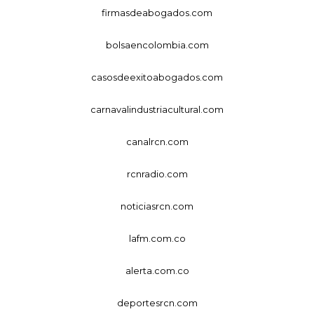
firmasdeabogados.com
bolsaencolombia.com
casosdeexitoabogados.com
carnavalindustriacultural.com
canalrcn.com
rcnradio.com
noticiasrcn.com
lafm.com.co
alerta.com.co
deportesrcn.com