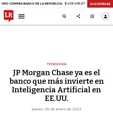
$ 408.498,97
+$ 8.753,81
+2,19%
PRA BANCO DE LA REPÚBLICA
T
SUSCRÍBASE
TECNOLOGÍA
JP Morgan Chase ya es el
banco que más invierte en
Inteligencia Artificial en
EE.UU.
jueves, 26 de enero de 2023